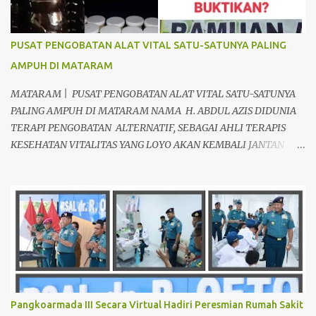
PUSAT PENGOBATAN ALAT VITAL SATU-SATUNYA PALING
AMPUH DI MATARAM
MATARAM | PUSAT PENGOBATAN ALAT VITAL SATU-SATUNYA
PALING AMPUH DI MATARAM NAMA H. ABDUL AZIS DIDUNIA
TERAPI PENGOBATAN ALTERNATIF, SEBAGAI AHLI TERAPIS
KESEHATAN VITALITAS YANG LOYO AKAN KEMBALI JANTAN
DAN PERKASA, sudah tidak asing lagi dimata warga baik para
pria maupun wanita, terutama bapak-bapak dan ibu-ibu. Lokasi
Prakteknya Yang sudah menyebar diseluruh daerah di Indonesia
Sangat Dibutuhkan di Mata Warga Membuat Pengobatan
Keperkasaan Pria, H. Abdul Azis sangat direkomendasikan. ANDA
INGIN MENCARI PENGOBATAN KEPERKASAAN Paling Ampuh Di
Kota Terdekat Di Mataram,? Kami Solusinya Jituh Ampuh , Tepat
Serta Dengan Waktu Yang Cepat Untuk Menyembuhkan Berbagai
keluhan Alat Vital Yang Anda Derita Atau Kurang Percaya Diri.
Pangkoarmada III Secara Virtual Hadiri Peresmian Rumah Sakit
Pilih Salah Satu Keahlian Nya Sebab Pengobatan TRADISIONAL