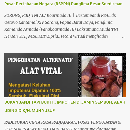
Pusat Pertahanan Negara (RSPPN) Panglima Besar Soedirman
Kami Memberikan Solusi Untuk Keharmonisan Rumah Tangga
Yang Benar-benar Manjur Khasiatnya, Dan Bertanggung Jawab
SORONG, PBD, TNI AL/ Koarmada III | Bertempat di RSAL dr.
Serta Bergaransi.? Kali ini, H. Abdul Azis Hadir Di Pro...
Oetoyo Lantamal XIV Sorong, Papua Barat Daya, Panglima
Komando Armada (Pangkoarmada III) Laksamana Muda TNI
Hersan, S.H., M.Si., M.Tr.Opsla., secara virtual menghadiri
peresmian Rumah Sakit Pusat Pertahanan Negara (RSPPN)
Panglima Besar Soedirman dan 25 Rumah Sakit TNI yang
tersebar di seluruh Indonesia, oleh Presiden Republik Indonesia Ir.
H. Jokowi Widodo yang didampingi Menteri Pertahanan RI
Prabowo Subianto, adapun peresmian tersebut diselenggarakan di
RSPPN, Jl. RC. Veteran Raya No.178, Bintaro, Kec. Pesanggrahan,
Kota Jakarta Selatan. Senin (19/02/24). Presiden Republik
Indonesia sangat menghargai dan mengapresiasi pembangunan
Rumah Sakit Pusat Pertahanan Negara Panglima Besar Sudirman
BUKAN JANJI TAPI BUKTI... IMPOTEN DI JAMIN SEMBUH, ABAH
dan 25 Rumah Sakit TNI termasuk RSAL dr. Oetoyo Lantamal XIV
UDIN SIDIK/H. MUH YUSUF
Sorong, yang diinisiasi oleh Kementerian Pertahanan, dan
mengharapkan dengan fasilitas dan peralatan yang sangat
PADEPOKAN CIPTA RASA PADJAJARAN, PUSAT PENGOBATAN &
modern, RSPPN Panglima Sudirman dapat menjadi rujukan bagi
SEPESIALIS ALAT VITAL DARI BANTEN Langsung ditanganin