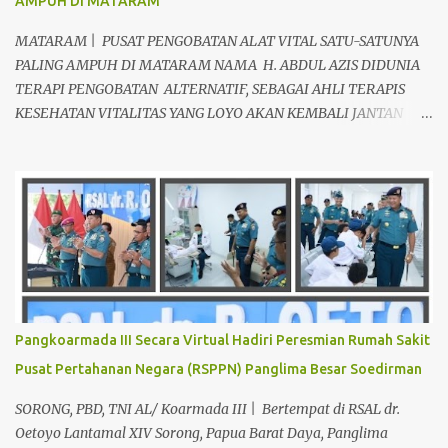
AMPUH DI MATARAM
MATARAM | PUSAT PENGOBATAN ALAT VITAL SATU-SATUNYA
PALING AMPUH DI MATARAM NAMA H. ABDUL AZIS DIDUNIA
TERAPI PENGOBATAN ALTERNATIF, SEBAGAI AHLI TERAPIS
KESEHATAN VITALITAS YANG LOYO AKAN KEMBALI JANTAN
DAN PERKASA, sudah tidak asing lagi dimata warga baik para
pria maupun wanita, terutama bapak-bapak dan ibu-ibu. Lokasi
Prakteknya Yang sudah menyebar diseluruh daerah di Indonesia
Sangat Dibutuhkan di Mata Warga Membuat Pengobatan
Keperkasaan Pria, H. Abdul Azis sangat direkomendasikan. ANDA
INGIN MENCARI PENGOBATAN KEPERKASAAN Paling Ampuh Di
Kota Terdekat Di Mataram,? Kami Solusinya Jituh Ampuh , Tepat
Serta Dengan Waktu Yang Cepat Untuk Menyembuhkan Berbagai
keluhan Alat Vital Yang Anda Derita Atau Kurang Percaya Diri.
Pangkoarmada III Secara Virtual Hadiri Peresmian Rumah Sakit
Pilih Salah Satu Keahlian Nya Sebab Pengobatan TRADISIONAL
Pusat Pertahanan Negara (RSPPN) Panglima Besar Soedirman
Kami Memberikan Solusi Untuk Keharmonisan Rumah Tangga
Yang Benar-benar Manjur Khasiatnya, Dan Bertanggung Jawab
SORONG, PBD, TNI AL/ Koarmada III | Bertempat di RSAL dr.
Serta Bergaransi.? Kali ini, H. Abdul Azis Hadir Di Pro...
Oetoyo Lantamal XIV Sorong, Papua Barat Daya, Panglima