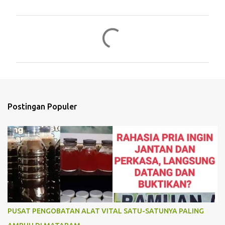
K
o
m
e
n
t
Postingan Populer
a
r
PUSAT PENGOBATAN ALAT VITAL SATU-SATUNYA PALING