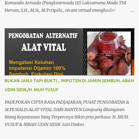
Komando Armada (Pangkoarmada III) Laksamana Muda TNI
Hersan, S.H., M.Si., M.Tr.Opsla., secara virtual menghadiri
peresmian Rumah Sakit Pusat Pertahanan Negara (RSPPN)
Panglima Besar Soedirman dan 25 Rumah Sakit TNI yang
tersebar di seluruh Indonesia, oleh Presiden Republik Indonesia Ir.
H. Jokowi Widodo yang didampingi Menteri Pertahanan RI
Prabowo Subianto, adapun peresmian tersebut diselenggarakan di
RSPPN, Jl. RC. Veteran Raya No.178, Bintaro, Kec. Pesanggrahan,
Kota Jakarta Selatan. Senin (19/02/24). Presiden Republik
Indonesia sangat menghargai dan mengapresiasi pembangunan
Rumah Sakit Pusat Pertahanan Negara Panglima Besar Sudirman
BUKAN JANJI TAPI BUKTI... IMPOTEN DI JAMIN SEMBUH, ABAH
dan 25 Rumah Sakit TNI termasuk RSAL dr. Oetoyo Lantamal XIV
UDIN SIDIK/H. MUH YUSUF
Sorong, yang diinisiasi oleh Kementerian Pertahanan, dan
mengharapkan dengan fasilitas dan peralatan yang sangat
PADEPOKAN CIPTA RASA PADJAJARAN, PUSAT PENGOBATAN &
modern, RSPPN Panglima Sudirman dapat menjadi rujukan bagi
SEPESIALIS ALAT VITAL DARI BANTEN Langsung ditanganin
Kem...
Biang Kejantanan Yang Terpercaya Bikin pria perkasa H. MUH.
YUSUP & MBAH UDIN SIDIK Izin Dinkes
503448/60669/325/436.6.3/2009 Sepesialis terapi alat vital paling