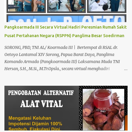
INGIN MENCARI PENGOBATAN KEPERKASAAN Paling Ampuh Di
Kota Terdekat Di Mataram,? Kami Solusinya Jituh Ampuh , Tepat
Serta Dengan Waktu Yang Cepat Untuk Menyembuhkan Berbagai
keluhan Alat Vital Yang Anda Derita Atau Kurang Percaya Diri.
Pangkoarmada III Secara Virtual Hadiri Peresmian Rumah Sakit
Pilih Salah Satu Keahlian Nya Sebab Pengobatan TRADISIONAL
Pusat Pertahanan Negara (RSPPN) Panglima Besar Soedirman
Kami Memberikan Solusi Untuk Keharmonisan Rumah Tangga
Yang Benar-benar Manjur Khasiatnya, Dan Bertanggung Jawab
SORONG, PBD, TNI AL/ Koarmada III | Bertempat di RSAL dr.
Serta Bergaransi.? Kali ini, H. Abdul Azis Hadir Di Pro...
Oetoyo Lantamal XIV Sorong, Papua Barat Daya, Panglima
Komando Armada (Pangkoarmada III) Laksamana Muda TNI
Hersan, S.H., M.Si., M.Tr.Opsla., secara virtual menghadiri
peresmian Rumah Sakit Pusat Pertahanan Negara (RSPPN)
Panglima Besar Soedirman dan 25 Rumah Sakit TNI yang
tersebar di seluruh Indonesia, oleh Presiden Republik Indonesia Ir.
H. Jokowi Widodo yang didampingi Menteri Pertahanan RI
Prabowo Subianto, adapun peresmian tersebut diselenggarakan di
RSPPN, Jl. RC. Veteran Raya No.178, Bintaro, Kec. Pesanggrahan,
Kota Jakarta Selatan. Senin (19/02/24). Presiden Republik
Indonesia sangat menghargai dan mengapresiasi pembangunan