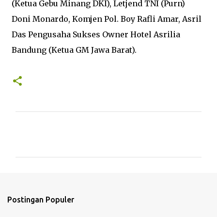
(Ketua Gebu Minang DKI), Letjend TNI (Purn)
Doni Monardo, Komjen Pol. Boy Rafli Amar, Asril
Das Pengusaha Sukses Owner Hotel Asrilia
Bandung (Ketua GM Jawa Barat).
K
o
m
e
n
t
Postingan Populer
a