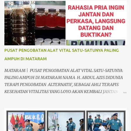
r
PUSAT PENGOBATAN ALAT VITAL SATU-SATUNYA PALING
AMPUH DI MATARAM
MATARAM | PUSAT PENGOBATAN ALAT VITAL SATU-SATUNYA
PALING AMPUH DI MATARAM NAMA H. ABDUL AZIS DIDUNIA
TERAPI PENGOBATAN ALTERNATIF, SEBAGAI AHLI TERAPIS
KESEHATAN VITALITAS YANG LOYO AKAN KEMBALI JANTAN
DAN PERKASA, sudah tidak asing lagi dimata warga baik para
pria maupun wanita, terutama bapak-bapak dan ibu-ibu. Lokasi
Prakteknya Yang sudah menyebar diseluruh daerah di Indonesia
Sangat Dibutuhkan di Mata Warga Membuat Pengobatan
Keperkasaan Pria, H. Abdul Azis sangat direkomendasikan. ANDA