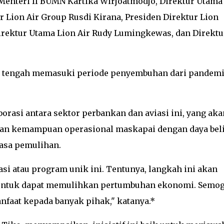
Menteri II BUMN Kartika Wirjoatmodjo, Direktur Utama
r Lion Air Group Rusdi Kirana, Presiden Direktur Lion
Direktur Utama Lion Air Rudy Lumingkewas, dan Direktu
i tengah memasuki periode penyembuhan dari pandem
borasi antara sektor perbankan dan aviasi ini, yang aka
an kemampuan operasional maskapai dengan daya bel
asa pemulihan.
asi atau program unik ini. Tentunya, langkah ini akan
 untuk dapat memulihkan pertumbuhan ekonomi. Semo
nfaat kepada banyak pihak," katanya.*