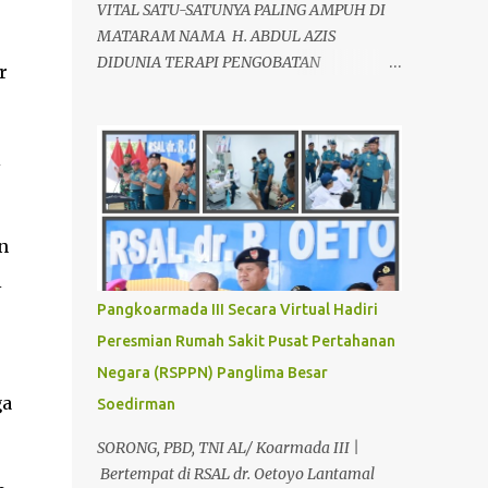
VITAL SATU-SATUNYA PALING AMPUH DI
MATARAM NAMA H. ABDUL AZIS
DIDUNIA TERAPI PENGOBATAN
r
ALTERNATIF, SEBAGAI AHLI TERAPIS
KESEHATAN VITALITAS YANG LOYO AKAN
KEMBALI JANTAN DAN PERKASA, sudah
i
tidak asing lagi dimata warga baik para
pria maupun wanita, terutama bapak-
bapak dan ibu-ibu. Lokasi Prakteknya Yang
n
sudah menyebar diseluruh daerah di
Indonesia Sangat Dibutuhkan di Mata
i
Warga Membuat Pengobatan Keperkasaan
Pangkoarmada III Secara Virtual Hadiri
Pria, H. Abdul Azis sangat
Peresmian Rumah Sakit Pusat Pertahanan
direkomendasikan. ANDA INGIN MENCARI
Negara (RSPPN) Panglima Besar
PENGOBATAN KEPERKASAAN Paling
ga
Ampuh Di Kota Terdekat Di Mataram,?
Soedirman
Kami Solusinya Jituh Ampuh , Tepat Serta
SORONG, PBD, TNI AL/ Koarmada III |
Dengan Waktu Yang Cepat Untuk
Bertempat di RSAL dr. Oetoyo Lantamal
Menyembuhkan Berbagai keluhan Alat