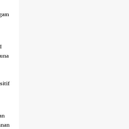
DALAM WAKTU +-25 MENIT KAMI AKAN
BUKTIKAN ALAT VITAL ANDA MENJADI
agam
BESAR, PANJANG DAN TAHAN LAMA TIDAK
TERBUKTI DI TEMPAT JANG...
I
guna
itif
an
anan