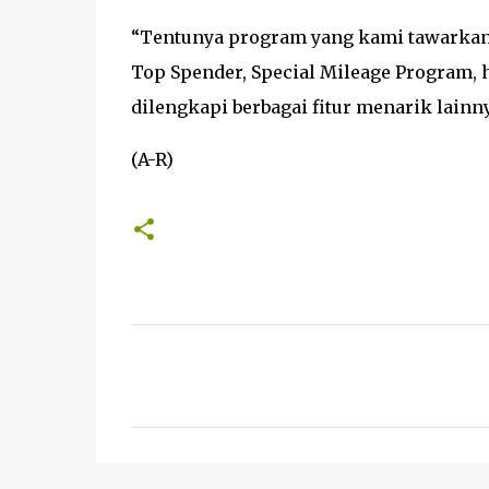
“Tentunya program yang kami tawarkan
Top Spender, Special Mileage Program, h
dilengkapi berbagai fitur menarik lainn
(A-R)
K
o
m
e
n