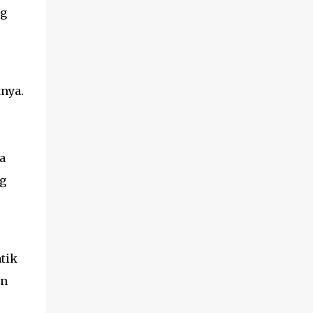
ng
nya.
a
ng
tik
an