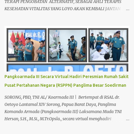
TERAPI PENGOBATAN ALTERNATIF, SEBAGAI AHLI TERAPIS
KESEHATAN VITALITAS YANG LOYO AKAN KEMBALI JANTAN
DAN PERKASA, sudah tidak asing lagi dimata warga baik para
pria maupun wanita, terutama bapak-bapak dan ibu-ibu. Lokasi
Prakteknya Yang sudah menyebar diseluruh daerah di Indonesia
Sangat Dibutuhkan di Mata Warga Membuat Pengobatan
Keperkasaan Pria, H. Abdul Azis sangat direkomendasikan. ANDA
INGIN MENCARI PENGOBATAN KEPERKASAAN Paling Ampuh Di
Kota Terdekat Di Mataram,? Kami Solusinya Jituh Ampuh , Tepat
Serta Dengan Waktu Yang Cepat Untuk Menyembuhkan Berbagai
keluhan Alat Vital Yang Anda Derita Atau Kurang Percaya Diri.
Pangkoarmada III Secara Virtual Hadiri Peresmian Rumah Sakit
Pilih Salah Satu Keahlian Nya Sebab Pengobatan TRADISIONAL
Pusat Pertahanan Negara (RSPPN) Panglima Besar Soedirman
Kami Memberikan Solusi Untuk Keharmonisan Rumah Tangga
Yang Benar-benar Manjur Khasiatnya, Dan Bertanggung Jawab
SORONG, PBD, TNI AL/ Koarmada III | Bertempat di RSAL dr.
Serta Bergaransi.? Kali ini, H. Abdul Azis Hadir Di Pro...
Oetoyo Lantamal XIV Sorong, Papua Barat Daya, Panglima
Komando Armada (Pangkoarmada III) Laksamana Muda TNI
Hersan, S.H., M.Si., M.Tr.Opsla., secara virtual menghadiri
peresmian Rumah Sakit Pusat Pertahanan Negara (RSPPN)
Panglima Besar Soedirman dan 25 Rumah Sakit TNI yang