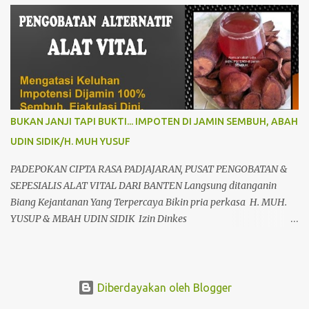
tersebar di seluruh Indonesia, oleh Presiden Republik Indonesia Ir.
H. Jokowi Widodo yang didampingi Menteri Pertahanan RI
Prabowo Subianto, adapun peresmian tersebut diselenggarakan di
RSPPN, Jl. RC. Veteran Raya No.178, Bintaro, Kec. Pesanggrahan,
Kota Jakarta Selatan. Senin (19/02/24). Presiden Republik
Indonesia sangat menghargai dan mengapresiasi pembangunan
Rumah Sakit Pusat Pertahanan Negara Panglima Besar Sudirman
BUKAN JANJI TAPI BUKTI... IMPOTEN DI JAMIN SEMBUH, ABAH
dan 25 Rumah Sakit TNI termasuk RSAL dr. Oetoyo Lantamal XIV
UDIN SIDIK/H. MUH YUSUF
Sorong, yang diinisiasi oleh Kementerian Pertahanan, dan
mengharapkan dengan fasilitas dan peralatan yang sangat
PADEPOKAN CIPTA RASA PADJAJARAN, PUSAT PENGOBATAN &
modern, RSPPN Panglima Sudirman dapat menjadi rujukan bagi
SEPESIALIS ALAT VITAL DARI BANTEN Langsung ditanganin
Kem...
Biang Kejantanan Yang Terpercaya Bikin pria perkasa H. MUH.
YUSUP & MBAH UDIN SIDIK Izin Dinkes
503448/60669/325/436.6.3/2009 Sepesialis terapi alat vital paling
spektakuler langsung besar dan panjang di tempat tampa efek
samping.bebas pantangan untuk semuah usia,ras dan agama.
Anda punya keluhan seperti alat vital? diantaranya kecil/Loyo &
Diberdayakan oleh Blogger
kurang perkasa? atau anda sudah bosen berobat kemana-mana