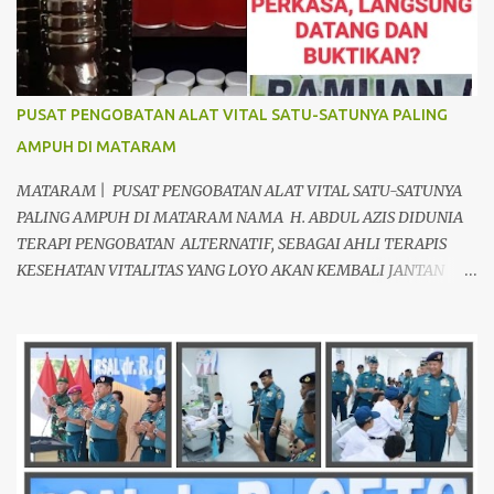
PUSAT PENGOBATAN ALAT VITAL SATU-SATUNYA PALING
AMPUH DI MATARAM
MATARAM | PUSAT PENGOBATAN ALAT VITAL SATU-SATUNYA
PALING AMPUH DI MATARAM NAMA H. ABDUL AZIS DIDUNIA
TERAPI PENGOBATAN ALTERNATIF, SEBAGAI AHLI TERAPIS
KESEHATAN VITALITAS YANG LOYO AKAN KEMBALI JANTAN
DAN PERKASA, sudah tidak asing lagi dimata warga baik para
pria maupun wanita, terutama bapak-bapak dan ibu-ibu. Lokasi
Prakteknya Yang sudah menyebar diseluruh daerah di Indonesia
Sangat Dibutuhkan di Mata Warga Membuat Pengobatan
Keperkasaan Pria, H. Abdul Azis sangat direkomendasikan. ANDA
INGIN MENCARI PENGOBATAN KEPERKASAAN Paling Ampuh Di
Kota Terdekat Di Mataram,? Kami Solusinya Jituh Ampuh , Tepat
Serta Dengan Waktu Yang Cepat Untuk Menyembuhkan Berbagai