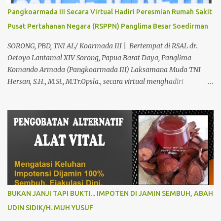
keluhan Alat Vital Yang Anda Derita Atau Kurang Percaya Diri.
Pangkoarmada III Secara Virtual Hadiri Peresmian Rumah Sakit
Pilih Salah Satu Keahlian Nya Sebab Pengobatan TRADISIONAL
Pusat Pertahanan Negara (RSPPN) Panglima Besar Soedirman
Kami Memberikan Solusi Untuk Keharmonisan Rumah Tangga
Yang Benar-benar Manjur Khasiatnya, Dan Bertanggung Jawab
SORONG, PBD, TNI AL/ Koarmada III | Bertempat di RSAL dr.
Serta Bergaransi.? Kali ini, H. Abdul Azis Hadir Di Pro...
Oetoyo Lantamal XIV Sorong, Papua Barat Daya, Panglima
Komando Armada (Pangkoarmada III) Laksamana Muda TNI
Hersan, S.H., M.Si., M.Tr.Opsla., secara virtual menghadiri
peresmian Rumah Sakit Pusat Pertahanan Negara (RSPPN)
Panglima Besar Soedirman dan 25 Rumah Sakit TNI yang
tersebar di seluruh Indonesia, oleh Presiden Republik Indonesia Ir.
H. Jokowi Widodo yang didampingi Menteri Pertahanan RI
Prabowo Subianto, adapun peresmian tersebut diselenggarakan di
RSPPN, Jl. RC. Veteran Raya No.178, Bintaro, Kec. Pesanggrahan,
Kota Jakarta Selatan. Senin (19/02/24). Presiden Republik
Indonesia sangat menghargai dan mengapresiasi pembangunan
Rumah Sakit Pusat Pertahanan Negara Panglima Besar Sudirman
BUKAN JANJI TAPI BUKTI... IMPOTEN DI JAMIN SEMBUH, ABAH
dan 25 Rumah Sakit TNI termasuk RSAL dr. Oetoyo Lantamal XIV
UDIN SIDIK/H. MUH YUSUF
Sorong, yang diinisiasi oleh Kementerian Pertahanan, dan