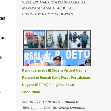
VITAL SATU-SATUNYA PALING AMPUH DI
MATARAM NAMA H. ABDUL AZIS
DIDUNIA TERAPI PENGOBATAN
tas
ALTERNATIF, SEBAGAI AHLI TERAPIS
KESEHATAN VITALITAS YANG LOYO AKAN
KEMBALI JANTAN DAN PERKASA, sudah
kan
tidak asing lagi dimata warga baik para
pria maupun wanita, terutama bapak-
.
bapak dan ibu-ibu. Lokasi Prakteknya Yang
sudah menyebar diseluruh daerah di
ak
Indonesia Sangat Dibutuhkan di Mata
Warga Membuat Pengobatan Keperkasaan
Pangkoarmada III Secara Virtual Hadiri
Pria, H. Abdul Azis sangat
Peresmian Rumah Sakit Pusat Pertahanan
direkomendasikan. ANDA INGIN MENCARI
Negara (RSPPN) Panglima Besar
PENGOBATAN KEPERKASAAN Paling
Ampuh Di Kota Terdekat Di Mataram,?
Soedirman
"
Kami Solusinya Jituh Ampuh , Tepat Serta
SORONG, PBD, TNI AL/ Koarmada III |
Dengan Waktu Yang Cepat Untuk
Bertempat di RSAL dr. Oetoyo Lantamal
Menyembuhkan Berbagai keluhan Alat