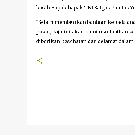
kasih Bapak-bapak TNI Satgas Pamtas Yon
"Selain memberikan bantuan kepada ana
pakai, baju ini akan kami manfaatkan s
diberikan kesehatan dan selamat dalam 
K
o
m
e
n