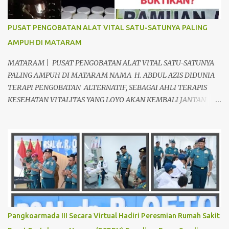
PUSAT PENGOBATAN ALAT VITAL SATU-SATUNYA PALING
AMPUH DI MATARAM
MATARAM | PUSAT PENGOBATAN ALAT VITAL SATU-SATUNYA
PALING AMPUH DI MATARAM NAMA H. ABDUL AZIS DIDUNIA
TERAPI PENGOBATAN ALTERNATIF, SEBAGAI AHLI TERAPIS
KESEHATAN VITALITAS YANG LOYO AKAN KEMBALI JANTAN
DAN PERKASA, sudah tidak asing lagi dimata warga baik para
pria maupun wanita, terutama bapak-bapak dan ibu-ibu. Lokasi
Prakteknya Yang sudah menyebar diseluruh daerah di Indonesia
Sangat Dibutuhkan di Mata Warga Membuat Pengobatan
Keperkasaan Pria, H. Abdul Azis sangat direkomendasikan. ANDA
INGIN MENCARI PENGOBATAN KEPERKASAAN Paling Ampuh Di
Kota Terdekat Di Mataram,? Kami Solusinya Jituh Ampuh , Tepat
Serta Dengan Waktu Yang Cepat Untuk Menyembuhkan Berbagai
keluhan Alat Vital Yang Anda Derita Atau Kurang Percaya Diri.
Pangkoarmada III Secara Virtual Hadiri Peresmian Rumah Sakit
Pilih Salah Satu Keahlian Nya Sebab Pengobatan TRADISIONAL