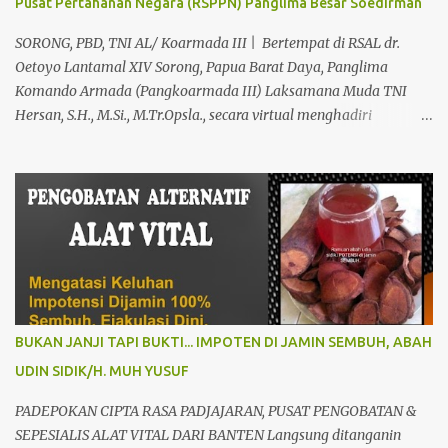
Pusat Pertahanan Negara (RSPPN) Panglima Besar Soedirman
Kami Memberikan Solusi Untuk Keharmonisan Rumah Tangga
Yang Benar-benar Manjur Khasiatnya, Dan Bertanggung Jawab
SORONG, PBD, TNI AL/ Koarmada III | Bertempat di RSAL dr.
Serta Bergaransi.? Kali ini, H. Abdul Azis Hadir Di Pro...
Oetoyo Lantamal XIV Sorong, Papua Barat Daya, Panglima
Komando Armada (Pangkoarmada III) Laksamana Muda TNI
Hersan, S.H., M.Si., M.Tr.Opsla., secara virtual menghadiri
peresmian Rumah Sakit Pusat Pertahanan Negara (RSPPN)
Panglima Besar Soedirman dan 25 Rumah Sakit TNI yang
tersebar di seluruh Indonesia, oleh Presiden Republik Indonesia Ir.
H. Jokowi Widodo yang didampingi Menteri Pertahanan RI
Prabowo Subianto, adapun peresmian tersebut diselenggarakan di
RSPPN, Jl. RC. Veteran Raya No.178, Bintaro, Kec. Pesanggrahan,
Kota Jakarta Selatan. Senin (19/02/24). Presiden Republik
Indonesia sangat menghargai dan mengapresiasi pembangunan
Rumah Sakit Pusat Pertahanan Negara Panglima Besar Sudirman
BUKAN JANJI TAPI BUKTI... IMPOTEN DI JAMIN SEMBUH, ABAH
dan 25 Rumah Sakit TNI termasuk RSAL dr. Oetoyo Lantamal XIV
UDIN SIDIK/H. MUH YUSUF
Sorong, yang diinisiasi oleh Kementerian Pertahanan, dan
mengharapkan dengan fasilitas dan peralatan yang sangat
PADEPOKAN CIPTA RASA PADJAJARAN, PUSAT PENGOBATAN &
modern, RSPPN Panglima Sudirman dapat menjadi rujukan bagi
SEPESIALIS ALAT VITAL DARI BANTEN Langsung ditanganin