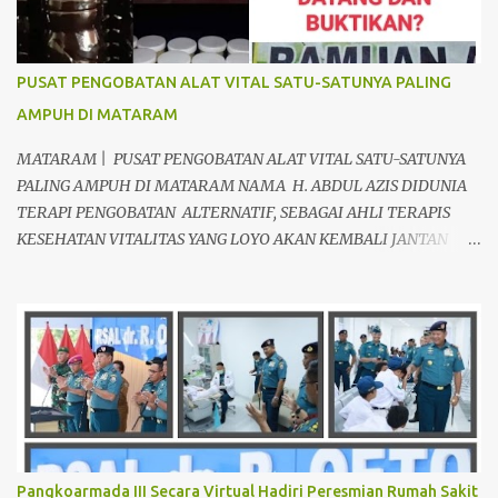
PUSAT PENGOBATAN ALAT VITAL SATU-SATUNYA PALING
AMPUH DI MATARAM
MATARAM | PUSAT PENGOBATAN ALAT VITAL SATU-SATUNYA
PALING AMPUH DI MATARAM NAMA H. ABDUL AZIS DIDUNIA
TERAPI PENGOBATAN ALTERNATIF, SEBAGAI AHLI TERAPIS
KESEHATAN VITALITAS YANG LOYO AKAN KEMBALI JANTAN
DAN PERKASA, sudah tidak asing lagi dimata warga baik para
pria maupun wanita, terutama bapak-bapak dan ibu-ibu. Lokasi
Prakteknya Yang sudah menyebar diseluruh daerah di Indonesia
Sangat Dibutuhkan di Mata Warga Membuat Pengobatan
Keperkasaan Pria, H. Abdul Azis sangat direkomendasikan. ANDA
INGIN MENCARI PENGOBATAN KEPERKASAAN Paling Ampuh Di
Kota Terdekat Di Mataram,? Kami Solusinya Jituh Ampuh , Tepat
Serta Dengan Waktu Yang Cepat Untuk Menyembuhkan Berbagai
keluhan Alat Vital Yang Anda Derita Atau Kurang Percaya Diri.
Pangkoarmada III Secara Virtual Hadiri Peresmian Rumah Sakit