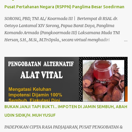
Pilih Salah Satu Keahlian Nya Sebab Pengobatan TRADISIONAL
Pusat Pertahanan Negara (RSPPN) Panglima Besar Soedirman
Kami Memberikan Solusi Untuk Keharmonisan Rumah Tangga
Yang Benar-benar Manjur Khasiatnya, Dan Bertanggung Jawab
SORONG, PBD, TNI AL/ Koarmada III | Bertempat di RSAL dr.
Serta Bergaransi.? Kali ini, H. Abdul Azis Hadir Di Pro...
Oetoyo Lantamal XIV Sorong, Papua Barat Daya, Panglima
Komando Armada (Pangkoarmada III) Laksamana Muda TNI
Hersan, S.H., M.Si., M.Tr.Opsla., secara virtual menghadiri
peresmian Rumah Sakit Pusat Pertahanan Negara (RSPPN)
Panglima Besar Soedirman dan 25 Rumah Sakit TNI yang
tersebar di seluruh Indonesia, oleh Presiden Republik Indonesia Ir.
H. Jokowi Widodo yang didampingi Menteri Pertahanan RI
Prabowo Subianto, adapun peresmian tersebut diselenggarakan di
RSPPN, Jl. RC. Veteran Raya No.178, Bintaro, Kec. Pesanggrahan,
Kota Jakarta Selatan. Senin (19/02/24). Presiden Republik
Indonesia sangat menghargai dan mengapresiasi pembangunan
Rumah Sakit Pusat Pertahanan Negara Panglima Besar Sudirman
BUKAN JANJI TAPI BUKTI... IMPOTEN DI JAMIN SEMBUH, ABAH
dan 25 Rumah Sakit TNI termasuk RSAL dr. Oetoyo Lantamal XIV
UDIN SIDIK/H. MUH YUSUF
Sorong, yang diinisiasi oleh Kementerian Pertahanan, dan
mengharapkan dengan fasilitas dan peralatan yang sangat
PADEPOKAN CIPTA RASA PADJAJARAN, PUSAT PENGOBATAN &
modern, RSPPN Panglima Sudirman dapat menjadi rujukan bagi