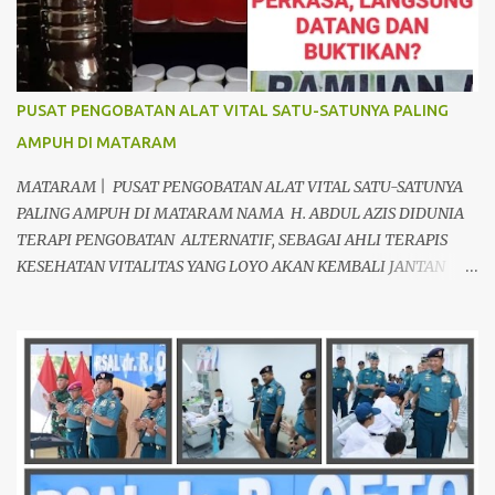
PUSAT PENGOBATAN ALAT VITAL SATU-SATUNYA PALING
AMPUH DI MATARAM
MATARAM | PUSAT PENGOBATAN ALAT VITAL SATU-SATUNYA
PALING AMPUH DI MATARAM NAMA H. ABDUL AZIS DIDUNIA
TERAPI PENGOBATAN ALTERNATIF, SEBAGAI AHLI TERAPIS
KESEHATAN VITALITAS YANG LOYO AKAN KEMBALI JANTAN
DAN PERKASA, sudah tidak asing lagi dimata warga baik para
pria maupun wanita, terutama bapak-bapak dan ibu-ibu. Lokasi
Prakteknya Yang sudah menyebar diseluruh daerah di Indonesia
Sangat Dibutuhkan di Mata Warga Membuat Pengobatan
Keperkasaan Pria, H. Abdul Azis sangat direkomendasikan. ANDA
INGIN MENCARI PENGOBATAN KEPERKASAAN Paling Ampuh Di
Kota Terdekat Di Mataram,? Kami Solusinya Jituh Ampuh , Tepat
Serta Dengan Waktu Yang Cepat Untuk Menyembuhkan Berbagai