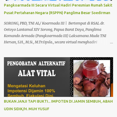
keluhan Alat Vital Yang Anda Derita Atau Kurang Percaya Diri.
Pangkoarmada III Secara Virtual Hadiri Peresmian Rumah Sakit
Pilih Salah Satu Keahlian Nya Sebab Pengobatan TRADISIONAL
Pusat Pertahanan Negara (RSPPN) Panglima Besar Soedirman
Kami Memberikan Solusi Untuk Keharmonisan Rumah Tangga
Yang Benar-benar Manjur Khasiatnya, Dan Bertanggung Jawab
SORONG, PBD, TNI AL/ Koarmada III | Bertempat di RSAL dr.
Serta Bergaransi.? Kali ini, H. Abdul Azis Hadir Di Pro...
Oetoyo Lantamal XIV Sorong, Papua Barat Daya, Panglima
Komando Armada (Pangkoarmada III) Laksamana Muda TNI
Hersan, S.H., M.Si., M.Tr.Opsla., secara virtual menghadiri
peresmian Rumah Sakit Pusat Pertahanan Negara (RSPPN)
Panglima Besar Soedirman dan 25 Rumah Sakit TNI yang
tersebar di seluruh Indonesia, oleh Presiden Republik Indonesia Ir.
H. Jokowi Widodo yang didampingi Menteri Pertahanan RI
Prabowo Subianto, adapun peresmian tersebut diselenggarakan di
RSPPN, Jl. RC. Veteran Raya No.178, Bintaro, Kec. Pesanggrahan,
Kota Jakarta Selatan. Senin (19/02/24). Presiden Republik
Indonesia sangat menghargai dan mengapresiasi pembangunan
Rumah Sakit Pusat Pertahanan Negara Panglima Besar Sudirman
BUKAN JANJI TAPI BUKTI... IMPOTEN DI JAMIN SEMBUH, ABAH
dan 25 Rumah Sakit TNI termasuk RSAL dr. Oetoyo Lantamal XIV
UDIN SIDIK/H. MUH YUSUF
Sorong, yang diinisiasi oleh Kementerian Pertahanan, dan