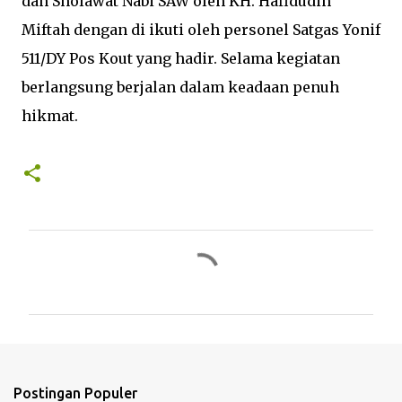
dan Sholawat Nabi SAW oleh KH. Hafidudin
Miftah dengan di ikuti oleh personel Satgas Yonif
511/DY Pos Kout yang hadir. Selama kegiatan
berlangsung berjalan dalam keadaan penuh
hikmat.
K
o
m
e
n
t
Postingan Populer