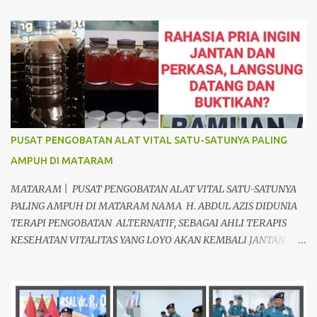
a
r
PUSAT PENGOBATAN ALAT VITAL SATU-SATUNYA PALING
AMPUH DI MATARAM
MATARAM | PUSAT PENGOBATAN ALAT VITAL SATU-SATUNYA
PALING AMPUH DI MATARAM NAMA H. ABDUL AZIS DIDUNIA
TERAPI PENGOBATAN ALTERNATIF, SEBAGAI AHLI TERAPIS
KESEHATAN VITALITAS YANG LOYO AKAN KEMBALI JANTAN
DAN PERKASA, sudah tidak asing lagi dimata warga baik para
pria maupun wanita, terutama bapak-bapak dan ibu-ibu. Lokasi
Prakteknya Yang sudah menyebar diseluruh daerah di Indonesia
Sangat Dibutuhkan di Mata Warga Membuat Pengobatan