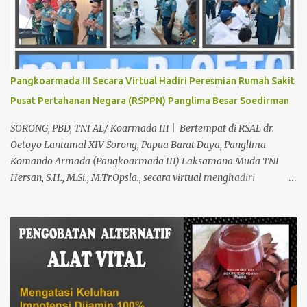
Keperkasaan Pria, H. Abdul Azis sangat direkomendasikan. ANDA
INGIN MENCARI PENGOBATAN KEPERKASAAN Paling Ampuh Di
Kota Terdekat Di Mataram,? Kami Solusinya Jituh Ampuh , Tepat
Serta Dengan Waktu Yang Cepat Untuk Menyembuhkan Berbagai
keluhan Alat Vital Yang Anda Derita Atau Kurang Percaya Diri.
Pangkoarmada III Secara Virtual Hadiri Peresmian Rumah Sakit
Pilih Salah Satu Keahlian Nya Sebab Pengobatan TRADISIONAL
Pusat Pertahanan Negara (RSPPN) Panglima Besar Soedirman
Kami Memberikan Solusi Untuk Keharmonisan Rumah Tangga
Yang Benar-benar Manjur Khasiatnya, Dan Bertanggung Jawab
SORONG, PBD, TNI AL/ Koarmada III | Bertempat di RSAL dr.
Serta Bergaransi.? Kali ini, H. Abdul Azis Hadir Di Pro...
Oetoyo Lantamal XIV Sorong, Papua Barat Daya, Panglima
Komando Armada (Pangkoarmada III) Laksamana Muda TNI
Hersan, S.H., M.Si., M.Tr.Opsla., secara virtual menghadiri
peresmian Rumah Sakit Pusat Pertahanan Negara (RSPPN)
Panglima Besar Soedirman dan 25 Rumah Sakit TNI yang
tersebar di seluruh Indonesia, oleh Presiden Republik Indonesia Ir.
H. Jokowi Widodo yang didampingi Menteri Pertahanan RI
Prabowo Subianto, adapun peresmian tersebut diselenggarakan di
RSPPN, Jl. RC. Veteran Raya No.178, Bintaro, Kec. Pesanggrahan,
Kota Jakarta Selatan. Senin (19/02/24). Presiden Republik