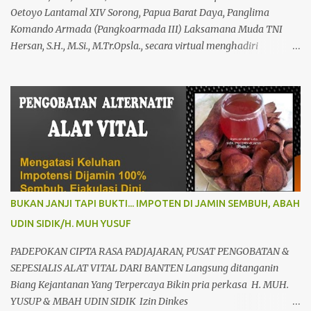
Serta Bergaransi.? Kali ini, H. Abdul Azis Hadir Di Pro...
Oetoyo Lantamal XIV Sorong, Papua Barat Daya, Panglima
Komando Armada (Pangkoarmada III) Laksamana Muda TNI
Hersan, S.H., M.Si., M.Tr.Opsla., secara virtual menghadiri
peresmian Rumah Sakit Pusat Pertahanan Negara (RSPPN)
Panglima Besar Soedirman dan 25 Rumah Sakit TNI yang
tersebar di seluruh Indonesia, oleh Presiden Republik Indonesia Ir.
H. Jokowi Widodo yang didampingi Menteri Pertahanan RI
Prabowo Subianto, adapun peresmian tersebut diselenggarakan di
RSPPN, Jl. RC. Veteran Raya No.178, Bintaro, Kec. Pesanggrahan,
Kota Jakarta Selatan. Senin (19/02/24). Presiden Republik
Indonesia sangat menghargai dan mengapresiasi pembangunan
Rumah Sakit Pusat Pertahanan Negara Panglima Besar Sudirman
BUKAN JANJI TAPI BUKTI... IMPOTEN DI JAMIN SEMBUH, ABAH
dan 25 Rumah Sakit TNI termasuk RSAL dr. Oetoyo Lantamal XIV
UDIN SIDIK/H. MUH YUSUF
Sorong, yang diinisiasi oleh Kementerian Pertahanan, dan
mengharapkan dengan fasilitas dan peralatan yang sangat
PADEPOKAN CIPTA RASA PADJAJARAN, PUSAT PENGOBATAN &
modern, RSPPN Panglima Sudirman dapat menjadi rujukan bagi
SEPESIALIS ALAT VITAL DARI BANTEN Langsung ditanganin
Kem...
Biang Kejantanan Yang Terpercaya Bikin pria perkasa H. MUH.
YUSUP & MBAH UDIN SIDIK Izin Dinkes