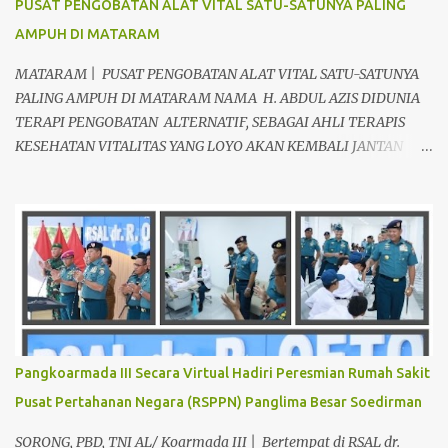
PUSAT PENGOBATAN ALAT VITAL SATU-SATUNYA PALING
AMPUH DI MATARAM
MATARAM | PUSAT PENGOBATAN ALAT VITAL SATU-SATUNYA
PALING AMPUH DI MATARAM NAMA H. ABDUL AZIS DIDUNIA
TERAPI PENGOBATAN ALTERNATIF, SEBAGAI AHLI TERAPIS
KESEHATAN VITALITAS YANG LOYO AKAN KEMBALI JANTAN
DAN PERKASA, sudah tidak asing lagi dimata warga baik para
pria maupun wanita, terutama bapak-bapak dan ibu-ibu. Lokasi
Prakteknya Yang sudah menyebar diseluruh daerah di Indonesia
Sangat Dibutuhkan di Mata Warga Membuat Pengobatan
Keperkasaan Pria, H. Abdul Azis sangat direkomendasikan. ANDA
INGIN MENCARI PENGOBATAN KEPERKASAAN Paling Ampuh Di
Kota Terdekat Di Mataram,? Kami Solusinya Jituh Ampuh , Tepat
Serta Dengan Waktu Yang Cepat Untuk Menyembuhkan Berbagai
keluhan Alat Vital Yang Anda Derita Atau Kurang Percaya Diri.
Pangkoarmada III Secara Virtual Hadiri Peresmian Rumah Sakit
Pilih Salah Satu Keahlian Nya Sebab Pengobatan TRADISIONAL
Pusat Pertahanan Negara (RSPPN) Panglima Besar Soedirman
Kami Memberikan Solusi Untuk Keharmonisan Rumah Tangga
Yang Benar-benar Manjur Khasiatnya, Dan Bertanggung Jawab
SORONG, PBD, TNI AL/ Koarmada III | Bertempat di RSAL dr.