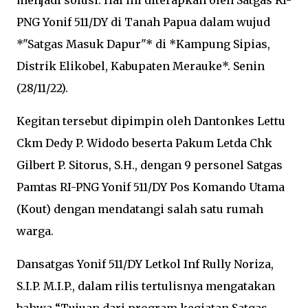
menjadi solusi. Hal ini diterapkan oleh Satgas RI-
PNG Yonif 511/DY di Tanah Papua dalam wujud
*"Satgas Masuk Dapur"* di *Kampung Sipias,
Distrik Elikobel, Kabupaten Merauke*. Senin
(28/11/22).
Kegitan tersebut dipimpin oleh Dantonkes Lettu
Ckm Dedy P. Widodo beserta Pakum Letda Chk
Gilbert P. Sitorus, S.H., dengan 9 personel Satgas
Pamtas RI-PNG Yonif 511/DY Pos Komando Utama
(Kout) dengan mendatangi salah satu rumah
warga.
Dansatgas Yonif 511/DY Letkol Inf Rully Noriza,
S.I.P. M.I.P., dalam rilis tertulisnya mengatakan