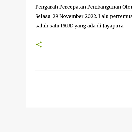
Pengarah Percepatan Pembangunan Oton
Selasa, 29 November 2022. Lalu pertem
salah satu PAUD yang ada di Jayapura.
K
o
m
e
n
t
a