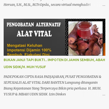
Hersan, S.H., M.Si., M.Tr.Opsla., secara virtual menghadiri
peresmian Rumah Sakit Pusat Pertahanan Negara (RSPPN)
Panglima Besar Soedirman dan 25 Rumah Sakit TNI yang
tersebar di seluruh Indonesia, oleh Presiden Republik Indonesia Ir.
H. Jokowi Widodo yang didampingi Menteri Pertahanan RI
Prabowo Subianto, adapun peresmian tersebut diselenggarakan di
RSPPN, Jl. RC. Veteran Raya No.178, Bintaro, Kec. Pesanggrahan,
Kota Jakarta Selatan. Senin (19/02/24). Presiden Republik
Indonesia sangat menghargai dan mengapresiasi pembangunan
Rumah Sakit Pusat Pertahanan Negara Panglima Besar Sudirman
BUKAN JANJI TAPI BUKTI... IMPOTEN DI JAMIN SEMBUH, ABAH
dan 25 Rumah Sakit TNI termasuk RSAL dr. Oetoyo Lantamal XIV
UDIN SIDIK/H. MUH YUSUF
Sorong, yang diinisiasi oleh Kementerian Pertahanan, dan
mengharapkan dengan fasilitas dan peralatan yang sangat
PADEPOKAN CIPTA RASA PADJAJARAN, PUSAT PENGOBATAN &
modern, RSPPN Panglima Sudirman dapat menjadi rujukan bagi
SEPESIALIS ALAT VITAL DARI BANTEN Langsung ditanganin
Kem...
Biang Kejantanan Yang Terpercaya Bikin pria perkasa H. MUH.
YUSUP & MBAH UDIN SIDIK Izin Dinkes
503448/60669/325/436.6.3/2009 Sepesialis terapi alat vital paling
spektakuler langsung besar dan panjang di tempat tampa efek