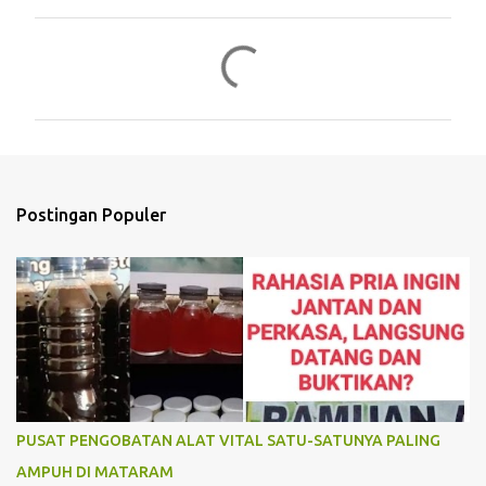
K
o
m
e
n
t
Postingan Populer
a
r
PUSAT PENGOBATAN ALAT VITAL SATU-SATUNYA PALING
AMPUH DI MATARAM