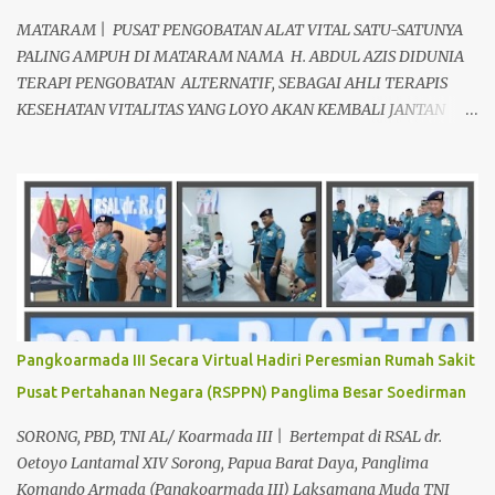
MATARAM | PUSAT PENGOBATAN ALAT VITAL SATU-SATUNYA
PALING AMPUH DI MATARAM NAMA H. ABDUL AZIS DIDUNIA
TERAPI PENGOBATAN ALTERNATIF, SEBAGAI AHLI TERAPIS
KESEHATAN VITALITAS YANG LOYO AKAN KEMBALI JANTAN
DAN PERKASA, sudah tidak asing lagi dimata warga baik para
pria maupun wanita, terutama bapak-bapak dan ibu-ibu. Lokasi
Prakteknya Yang sudah menyebar diseluruh daerah di Indonesia
Sangat Dibutuhkan di Mata Warga Membuat Pengobatan
Keperkasaan Pria, H. Abdul Azis sangat direkomendasikan. ANDA
INGIN MENCARI PENGOBATAN KEPERKASAAN Paling Ampuh Di
Kota Terdekat Di Mataram,? Kami Solusinya Jituh Ampuh , Tepat
Serta Dengan Waktu Yang Cepat Untuk Menyembuhkan Berbagai
keluhan Alat Vital Yang Anda Derita Atau Kurang Percaya Diri.
Pangkoarmada III Secara Virtual Hadiri Peresmian Rumah Sakit
Pilih Salah Satu Keahlian Nya Sebab Pengobatan TRADISIONAL
Pusat Pertahanan Negara (RSPPN) Panglima Besar Soedirman
Kami Memberikan Solusi Untuk Keharmonisan Rumah Tangga
Yang Benar-benar Manjur Khasiatnya, Dan Bertanggung Jawab
SORONG, PBD, TNI AL/ Koarmada III | Bertempat di RSAL dr.
Serta Bergaransi.? Kali ini, H. Abdul Azis Hadir Di Pro...
Oetoyo Lantamal XIV Sorong, Papua Barat Daya, Panglima
Komando Armada (Pangkoarmada III) Laksamana Muda TNI