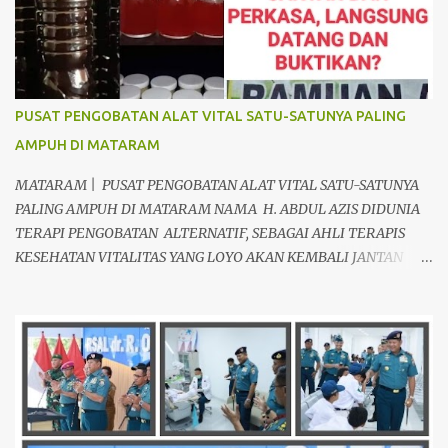
PUSAT PENGOBATAN ALAT VITAL SATU-SATUNYA PALING
AMPUH DI MATARAM
MATARAM | PUSAT PENGOBATAN ALAT VITAL SATU-SATUNYA
PALING AMPUH DI MATARAM NAMA H. ABDUL AZIS DIDUNIA
TERAPI PENGOBATAN ALTERNATIF, SEBAGAI AHLI TERAPIS
KESEHATAN VITALITAS YANG LOYO AKAN KEMBALI JANTAN
DAN PERKASA, sudah tidak asing lagi dimata warga baik para
pria maupun wanita, terutama bapak-bapak dan ibu-ibu. Lokasi
Prakteknya Yang sudah menyebar diseluruh daerah di Indonesia
Sangat Dibutuhkan di Mata Warga Membuat Pengobatan
Keperkasaan Pria, H. Abdul Azis sangat direkomendasikan. ANDA
INGIN MENCARI PENGOBATAN KEPERKASAAN Paling Ampuh Di
Kota Terdekat Di Mataram,? Kami Solusinya Jituh Ampuh , Tepat