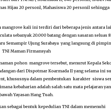
unas Hijau 20 personl, Mahasiswa 20 personil sehingga
ngrove kali ini terdiri dari beberapa jenis antara la
iculata sebanyak 20.000 batang dengan sasaran seluas 8
Baru Semampir Ujung Surabaya yang langsung di pimpi
a TNI Maman Firmansyah
naman pohon mangrove tersebut, menurut Kepala Sek
angan dari Dispotmar Koarmada II yang selama ini s
ent, khususnya dalam pembentukan karakter siswa se
mana kebaharian adalah salah satu mata pelajaran ya
ibawah Yayasan Hang Tuah.
an sebagai bentuk kepedulian TNI dalam memenuhi