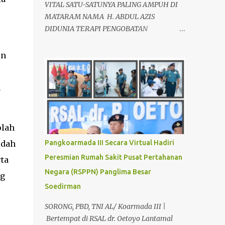
VITAL SATU-SATUNYA PALING AMPUH DI
MATARAM NAMA H. ABDUL AZIS
DIDUNIA TERAPI PENGOBATAN
ALTERNATIF, SEBAGAI AHLI TERAPIS
KESEHATAN VITALITAS YANG LOYO AKAN
in
KEMBALI JANTAN DAN PERKASA, sudah
tidak asing lagi dimata warga baik para
n
pria maupun wanita, terutama bapak-
bapak dan ibu-ibu. Lokasi Prakteknya Yang
sudah menyebar diseluruh daerah di
Indonesia Sangat Dibutuhkan di Mata
olah
Warga Membuat Pengobatan Keperkasaan
udah
Pangkoarmada III Secara Virtual Hadiri
Pria, H. Abdul Azis sangat
Peresmian Rumah Sakit Pusat Pertahanan
rta
direkomendasikan. ANDA INGIN MENCARI
Negara (RSPPN) Panglima Besar
PENGOBATAN KEPERKASAAN Paling
ng
Ampuh Di Kota Terdekat Di Mataram,?
Soedirman
Kami Solusinya Jituh Ampuh , Tepat Serta
SORONG, PBD, TNI AL/ Koarmada III |
Dengan Waktu Yang Cepat Untuk
Bertempat di RSAL dr. Oetoyo Lantamal
Menyembuhkan Berbagai keluhan Alat