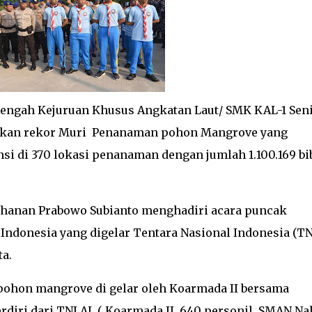
engah Kejuruan Khusus Angkatan Laut/ SMK KAL-1 Seni
cahkan rekor Muri Penanaman pohon Mangrove yang
nsi di 370 lokasi penanaman dengan jumlah 1.100.169 bib
ahanan Prabowo Subianto menghadiri acara puncak
donesia yang digelar Tentara Nasional Indonesia (TNI
a.
pohon mangrove di gelar oleh Koarmada II bersama
iri dari TNI AL ( Koarmada II, 640 personil, SMAN Na