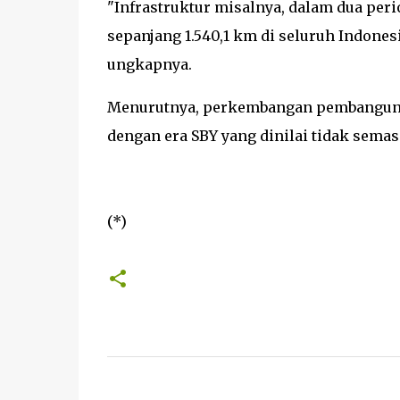
"Infrastruktur misalnya, dalam dua per
sepanjang 1.540,1 km di seluruh Indones
ungkapnya.
Menurutnya, perkembangan pembangunan 
dengan era SBY yang dinilai tidak semasif
(*)
K