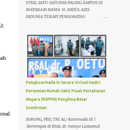
VITAL SATU-SATUNYA PALING AMPUH DI
MATARAM NAMA H. ABDUL AZIS
DIDUNIA TERAPI PENGOBATAN
ALTERNATIF, SEBAGAI AHLI TERAPIS
2.
KESEHATAN VITALITAS YANG LOYO AKAN
KEMBALI JANTAN DAN PERKASA, sudah
tidak asing lagi dimata warga baik para
pria maupun wanita, terutama bapak-
lah
bapak dan ibu-ibu. Lokasi Prakteknya Yang
sudah menyebar diseluruh daerah di
Indonesia Sangat Dibutuhkan di Mata
Warga Membuat Pengobatan Keperkasaan
Pangkoarmada III Secara Virtual Hadiri
Pria, H. Abdul Azis sangat
Peresmian Rumah Sakit Pusat Pertahanan
direkomendasikan. ANDA INGIN MENCARI
Negara (RSPPN) Panglima Besar
PENGOBATAN KEPERKASAAN Paling
Ampuh Di Kota Terdekat Di Mataram,?
Soedirman
onal
Kami Solusinya Jituh Ampuh , Tepat Serta
SORONG, PBD, TNI AL/ Koarmada III |
Dengan Waktu Yang Cepat Untuk
Bertempat di RSAL dr. Oetoyo Lantamal
Menyembuhkan Berbagai keluhan Alat