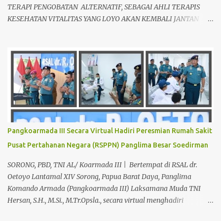
TERAPI PENGOBATAN ALTERNATIF, SEBAGAI AHLI TERAPIS
KESEHATAN VITALITAS YANG LOYO AKAN KEMBALI JANTAN
DAN PERKASA, sudah tidak asing lagi dimata warga baik para
pria maupun wanita, terutama bapak-bapak dan ibu-ibu. Lokasi
Prakteknya Yang sudah menyebar diseluruh daerah di Indonesia
Sangat Dibutuhkan di Mata Warga Membuat Pengobatan
Keperkasaan Pria, H. Abdul Azis sangat direkomendasikan. ANDA
INGIN MENCARI PENGOBATAN KEPERKASAAN Paling Ampuh Di
Kota Terdekat Di Mataram,? Kami Solusinya Jituh Ampuh , Tepat
Serta Dengan Waktu Yang Cepat Untuk Menyembuhkan Berbagai
keluhan Alat Vital Yang Anda Derita Atau Kurang Percaya Diri.
Pangkoarmada III Secara Virtual Hadiri Peresmian Rumah Sakit
Pilih Salah Satu Keahlian Nya Sebab Pengobatan TRADISIONAL
Pusat Pertahanan Negara (RSPPN) Panglima Besar Soedirman
Kami Memberikan Solusi Untuk Keharmonisan Rumah Tangga
Yang Benar-benar Manjur Khasiatnya, Dan Bertanggung Jawab
SORONG, PBD, TNI AL/ Koarmada III | Bertempat di RSAL dr.
Serta Bergaransi.? Kali ini, H. Abdul Azis Hadir Di Pro...
Oetoyo Lantamal XIV Sorong, Papua Barat Daya, Panglima
Komando Armada (Pangkoarmada III) Laksamana Muda TNI
Hersan, S.H., M.Si., M.Tr.Opsla., secara virtual menghadiri
peresmian Rumah Sakit Pusat Pertahanan Negara (RSPPN)