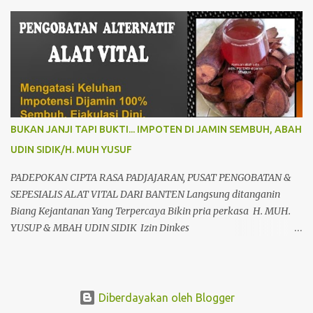
Panglima Besar Soedirman dan 25 Rumah Sakit TNI yang
tersebar di seluruh Indonesia, oleh Presiden Republik Indonesia Ir.
H. Jokowi Widodo yang didampingi Menteri Pertahanan RI
Prabowo Subianto, adapun peresmian tersebut diselenggarakan di
RSPPN, Jl. RC. Veteran Raya No.178, Bintaro, Kec. Pesanggrahan,
Kota Jakarta Selatan. Senin (19/02/24). Presiden Republik
Indonesia sangat menghargai dan mengapresiasi pembangunan
Rumah Sakit Pusat Pertahanan Negara Panglima Besar Sudirman
BUKAN JANJI TAPI BUKTI... IMPOTEN DI JAMIN SEMBUH, ABAH
dan 25 Rumah Sakit TNI termasuk RSAL dr. Oetoyo Lantamal XIV
UDIN SIDIK/H. MUH YUSUF
Sorong, yang diinisiasi oleh Kementerian Pertahanan, dan
mengharapkan dengan fasilitas dan peralatan yang sangat
PADEPOKAN CIPTA RASA PADJAJARAN, PUSAT PENGOBATAN &
modern, RSPPN Panglima Sudirman dapat menjadi rujukan bagi
SEPESIALIS ALAT VITAL DARI BANTEN Langsung ditanganin
Kem...
Biang Kejantanan Yang Terpercaya Bikin pria perkasa H. MUH.
YUSUP & MBAH UDIN SIDIK Izin Dinkes
503448/60669/325/436.6.3/2009 Sepesialis terapi alat vital paling
spektakuler langsung besar dan panjang di tempat tampa efek
samping.bebas pantangan untuk semuah usia,ras dan agama.
Anda punya keluhan seperti alat vital? diantaranya kecil/Loyo &
Diberdayakan oleh Blogger
kurang perkasa? atau anda sudah bosen berobat kemana-mana