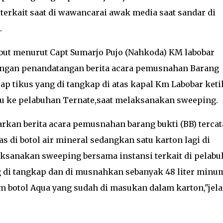
terkait saat di wawancarai awak media saat sandar di
.
but menurut Capt Sumarjo Pujo (Nahkoda) KM labobar
dengan penandatangan berita acara pemusnahan Barang
ap tikus yang di tangkap di atas kapal Km Labobar keti
ju ke pelabuhan Ternate,saat melaksanakan sweeping.
rkan berita acara pemusnahan barang bukti (BB) tercat
 di botol air mineral sedangkan satu karton lagi di
aksanakan sweeping bersama instansi terkait di pelab
g di tangkap dan di musnahkan sebanyak 48 liter minu
am botol Aqua yang sudah di masukan dalam karton,"jela