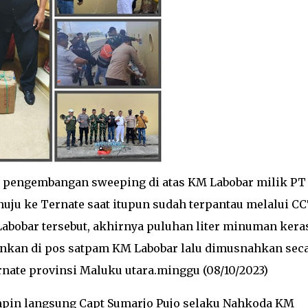
n pengembangan sweeping di atas KM Labobar milik PT
nuju ke Ternate saat itupun sudah terpantau melalui C
Labobar tersebut, akhirnya puluhan liter minuman kera
amankan di pos satpam KM Labobar lalu dimusnahkan sec
nate provinsi Maluku utara.minggu (08/10/2023)
mpin langsung Capt Sumarjo Pujo selaku Nahkoda KM