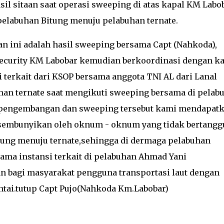
l sitaan saat operasi sweeping di atas kapal KM Labo
pelabuhan Bitung menuju pelabuhan ternate.
ini adalah hasil sweeping bersama Capt (Nahkoda),
 security KM Labobar kemudian berkoordinasi dengan k
si terkait dari KSOP bersama anggota TNI AL dari Lanal
han ternate saat mengikuti sweeping bersama di pelab
l pengembangan dan sweeping tersebut kami mendapat
di sembunyikan oleh oknum - oknum yang tidak bertang
itung menuju ternate,sehingga di dermaga pelabuhan
ma instansi terkait di pelabuhan Ahmad Yani
 bagi masyarakat pengguna transportasi laut dengan
intai.tutup Capt Pujo(Nahkoda Km.Labobar)