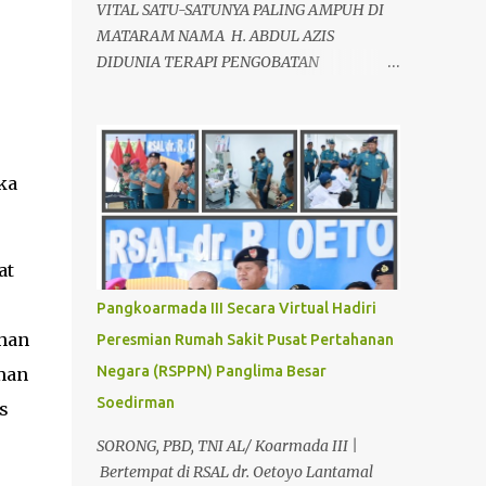
VITAL SATU-SATUNYA PALING AMPUH DI
MATARAM NAMA H. ABDUL AZIS
DIDUNIA TERAPI PENGOBATAN
ALTERNATIF, SEBAGAI AHLI TERAPIS
KESEHATAN VITALITAS YANG LOYO AKAN
KEMBALI JANTAN DAN PERKASA, sudah
tidak asing lagi dimata warga baik para
ka
pria maupun wanita, terutama bapak-
bapak dan ibu-ibu. Lokasi Prakteknya Yang
sudah menyebar diseluruh daerah di
at
Indonesia Sangat Dibutuhkan di Mata
Warga Membuat Pengobatan Keperkasaan
Pangkoarmada III Secara Virtual Hadiri
Pria, H. Abdul Azis sangat
uhan
Peresmian Rumah Sakit Pusat Pertahanan
direkomendasikan. ANDA INGIN MENCARI
Negara (RSPPN) Panglima Besar
man
PENGOBATAN KEPERKASAAN Paling
Ampuh Di Kota Terdekat Di Mataram,?
Soedirman
s
Kami Solusinya Jituh Ampuh , Tepat Serta
SORONG, PBD, TNI AL/ Koarmada III |
Dengan Waktu Yang Cepat Untuk
Bertempat di RSAL dr. Oetoyo Lantamal
Menyembuhkan Berbagai keluhan Alat