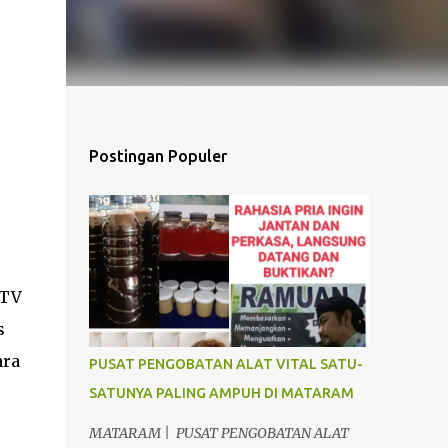
Postingan Populer
CTV
s
ara
PUSAT PENGOBATAN ALAT VITAL SATU-
SATUNYA PALING AMPUH DI MATARAM
MATARAM | PUSAT PENGOBATAN ALAT