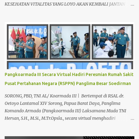
KESEHATAN VITALITAS YANG LOYO AKAN KEMBALI JANTAN
DAN PERKASA, sudah tidak asing lagi dimata warga baik para
pria maupun wanita, terutama bapak-bapak dan ibu-ibu. Lokasi
Prakteknya Yang sudah menyebar diseluruh daerah di Indonesia
Sangat Dibutuhkan di Mata Warga Membuat Pengobatan
Keperkasaan Pria, H. Abdul Azis sangat direkomendasikan. ANDA
INGIN MENCARI PENGOBATAN KEPERKASAAN Paling Ampuh Di
Kota Terdekat Di Mataram,? Kami Solusinya Jituh Ampuh , Tepat
Serta Dengan Waktu Yang Cepat Untuk Menyembuhkan Berbagai
keluhan Alat Vital Yang Anda Derita Atau Kurang Percaya Diri.
Pangkoarmada III Secara Virtual Hadiri Peresmian Rumah Sakit
Pilih Salah Satu Keahlian Nya Sebab Pengobatan TRADISIONAL
Pusat Pertahanan Negara (RSPPN) Panglima Besar Soedirman
Kami Memberikan Solusi Untuk Keharmonisan Rumah Tangga
Yang Benar-benar Manjur Khasiatnya, Dan Bertanggung Jawab
SORONG, PBD, TNI AL/ Koarmada III | Bertempat di RSAL dr.
Serta Bergaransi.? Kali ini, H. Abdul Azis Hadir Di Pro...
Oetoyo Lantamal XIV Sorong, Papua Barat Daya, Panglima
Komando Armada (Pangkoarmada III) Laksamana Muda TNI
Hersan, S.H., M.Si., M.Tr.Opsla., secara virtual menghadiri
peresmian Rumah Sakit Pusat Pertahanan Negara (RSPPN)
Panglima Besar Soedirman dan 25 Rumah Sakit TNI yang