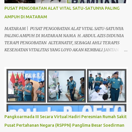
PUSAT PENGOBATAN ALAT VITAL SATU-SATUNYA PALING
AMPUH DI MATARAM
MATARAM | PUSAT PENGOBATAN ALAT VITAL SATU-SATUNYA
PALING AMPUH DI MATARAM NAMA H. ABDUL AZIS DIDUNIA
TERAPI PENGOBATAN ALTERNATIF, SEBAGAI AHLI TERAPIS
KESEHATAN VITALITAS YANG LOYO AKAN KEMBALI JANTAN
DAN PERKASA, sudah tidak asing lagi dimata warga baik para
pria maupun wanita, terutama bapak-bapak dan ibu-ibu. Lokasi
Prakteknya Yang sudah menyebar diseluruh daerah di Indonesia
Sangat Dibutuhkan di Mata Warga Membuat Pengobatan
Keperkasaan Pria, H. Abdul Azis sangat direkomendasikan. ANDA
INGIN MENCARI PENGOBATAN KEPERKASAAN Paling Ampuh Di
Kota Terdekat Di Mataram,? Kami Solusinya Jituh Ampuh , Tepat
Serta Dengan Waktu Yang Cepat Untuk Menyembuhkan Berbagai
keluhan Alat Vital Yang Anda Derita Atau Kurang Percaya Diri.
Pangkoarmada III Secara Virtual Hadiri Peresmian Rumah Sakit
Pilih Salah Satu Keahlian Nya Sebab Pengobatan TRADISIONAL
Pusat Pertahanan Negara (RSPPN) Panglima Besar Soedirman
Kami Memberikan Solusi Untuk Keharmonisan Rumah Tangga