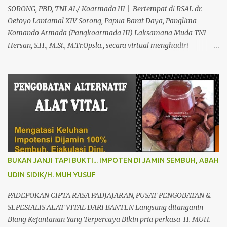
Yang Benar-benar Manjur Khasiatnya, Dan Bertanggung Jawab
SORONG, PBD, TNI AL/ Koarmada III | Bertempat di RSAL dr.
Serta Bergaransi.? Kali ini, H. Abdul Azis Hadir Di Pro...
Oetoyo Lantamal XIV Sorong, Papua Barat Daya, Panglima
Komando Armada (Pangkoarmada III) Laksamana Muda TNI
Hersan, S.H., M.Si., M.Tr.Opsla., secara virtual menghadiri
peresmian Rumah Sakit Pusat Pertahanan Negara (RSPPN)
Panglima Besar Soedirman dan 25 Rumah Sakit TNI yang
tersebar di seluruh Indonesia, oleh Presiden Republik Indonesia Ir.
H. Jokowi Widodo yang didampingi Menteri Pertahanan RI
Prabowo Subianto, adapun peresmian tersebut diselenggarakan di
RSPPN, Jl. RC. Veteran Raya No.178, Bintaro, Kec. Pesanggrahan,
Kota Jakarta Selatan. Senin (19/02/24). Presiden Republik
Indonesia sangat menghargai dan mengapresiasi pembangunan
Rumah Sakit Pusat Pertahanan Negara Panglima Besar Sudirman
BUKAN JANJI TAPI BUKTI... IMPOTEN DI JAMIN SEMBUH, ABAH
dan 25 Rumah Sakit TNI termasuk RSAL dr. Oetoyo Lantamal XIV
UDIN SIDIK/H. MUH YUSUF
Sorong, yang diinisiasi oleh Kementerian Pertahanan, dan
mengharapkan dengan fasilitas dan peralatan yang sangat
PADEPOKAN CIPTA RASA PADJAJARAN, PUSAT PENGOBATAN &
modern, RSPPN Panglima Sudirman dapat menjadi rujukan bagi
SEPESIALIS ALAT VITAL DARI BANTEN Langsung ditanganin
Kem...
Biang Kejantanan Yang Terpercaya Bikin pria perkasa H. MUH.