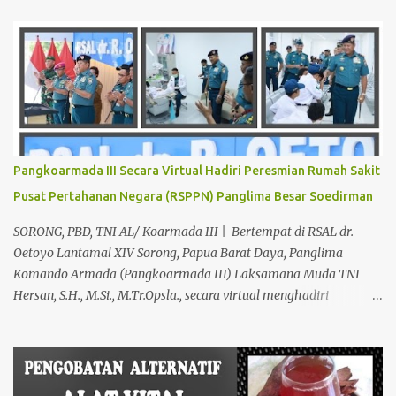
pria maupun wanita, terutama bapak-bapak dan ibu-ibu. Lokasi
Prakteknya Yang sudah menyebar diseluruh daerah di Indonesia
Sangat Dibutuhkan di Mata Warga Membuat Pengobatan
Keperkasaan Pria, H. Abdul Azis sangat direkomendasikan. ANDA
INGIN MENCARI PENGOBATAN KEPERKASAAN Paling Ampuh Di
Kota Terdekat Di Mataram,? Kami Solusinya Jituh Ampuh , Tepat
Serta Dengan Waktu Yang Cepat Untuk Menyembuhkan Berbagai
keluhan Alat Vital Yang Anda Derita Atau Kurang Percaya Diri.
Pangkoarmada III Secara Virtual Hadiri Peresmian Rumah Sakit
Pilih Salah Satu Keahlian Nya Sebab Pengobatan TRADISIONAL
Pusat Pertahanan Negara (RSPPN) Panglima Besar Soedirman
Kami Memberikan Solusi Untuk Keharmonisan Rumah Tangga
Yang Benar-benar Manjur Khasiatnya, Dan Bertanggung Jawab
SORONG, PBD, TNI AL/ Koarmada III | Bertempat di RSAL dr.
Serta Bergaransi.? Kali ini, H. Abdul Azis Hadir Di Pro...
Oetoyo Lantamal XIV Sorong, Papua Barat Daya, Panglima
Komando Armada (Pangkoarmada III) Laksamana Muda TNI
Hersan, S.H., M.Si., M.Tr.Opsla., secara virtual menghadiri
peresmian Rumah Sakit Pusat Pertahanan Negara (RSPPN)
Panglima Besar Soedirman dan 25 Rumah Sakit TNI yang
tersebar di seluruh Indonesia, oleh Presiden Republik Indonesia Ir.
H. Jokowi Widodo yang didampingi Menteri Pertahanan RI