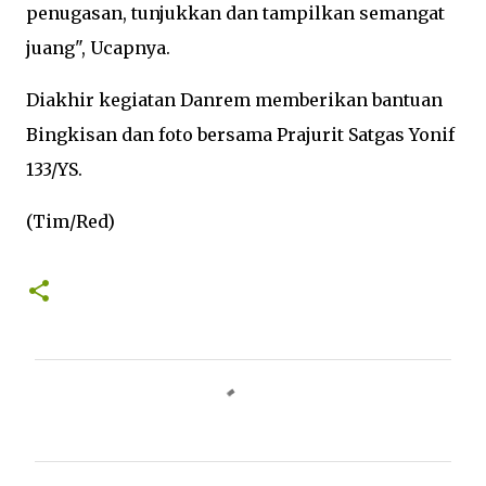
penugasan, tunjukkan dan tampilkan semangat
juang", Ucapnya.
Diakhir kegiatan Danrem memberikan bantuan
Bingkisan dan foto bersama Prajurit Satgas Yonif
133/YS.
(Tim/Red)
K
o
m
e