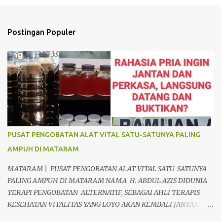
n
t
Postingan Populer
a
r
PUSAT PENGOBATAN ALAT VITAL SATU-SATUNYA PALING
AMPUH DI MATARAM
MATARAM | PUSAT PENGOBATAN ALAT VITAL SATU-SATUNYA
PALING AMPUH DI MATARAM NAMA H. ABDUL AZIS DIDUNIA
TERAPI PENGOBATAN ALTERNATIF, SEBAGAI AHLI TERAPIS
KESEHATAN VITALITAS YANG LOYO AKAN KEMBALI JANTAN
DAN PERKASA, sudah tidak asing lagi dimata warga baik para