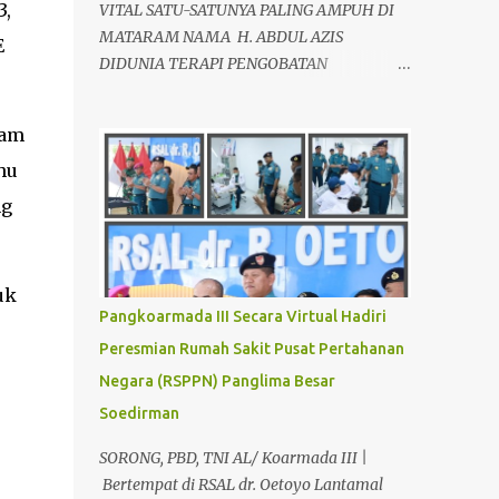
3,
VITAL SATU-SATUNYA PALING AMPUH DI
MATARAM NAMA H. ABDUL AZIS
E
DIDUNIA TERAPI PENGOBATAN
ALTERNATIF, SEBAGAI AHLI TERAPIS
KESEHATAN VITALITAS YANG LOYO AKAN
mam
KEMBALI JANTAN DAN PERKASA, sudah
hu
tidak asing lagi dimata warga baik para
pria maupun wanita, terutama bapak-
ng
bapak dan ibu-ibu. Lokasi Prakteknya Yang
sudah menyebar diseluruh daerah di
Indonesia Sangat Dibutuhkan di Mata
uk
Warga Membuat Pengobatan Keperkasaan
Pangkoarmada III Secara Virtual Hadiri
Pria, H. Abdul Azis sangat
Peresmian Rumah Sakit Pusat Pertahanan
direkomendasikan. ANDA INGIN MENCARI
Negara (RSPPN) Panglima Besar
PENGOBATAN KEPERKASAAN Paling
Ampuh Di Kota Terdekat Di Mataram,?
Soedirman
Kami Solusinya Jituh Ampuh , Tepat Serta
SORONG, PBD, TNI AL/ Koarmada III |
Dengan Waktu Yang Cepat Untuk
Bertempat di RSAL dr. Oetoyo Lantamal
Menyembuhkan Berbagai keluhan Alat