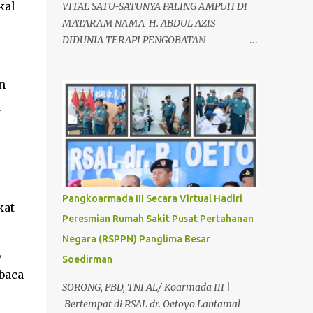
kal
VITAL SATU-SATUNYA PALING AMPUH DI
MATARAM NAMA H. ABDUL AZIS
DIDUNIA TERAPI PENGOBATAN
ALTERNATIF, SEBAGAI AHLI TERAPIS
KESEHATAN VITALITAS YANG LOYO AKAN
n
KEMBALI JANTAN DAN PERKASA, sudah
k
tidak asing lagi dimata warga baik para
pria maupun wanita, terutama bapak-
bapak dan ibu-ibu. Lokasi Prakteknya Yang
sudah menyebar diseluruh daerah di
Indonesia Sangat Dibutuhkan di Mata
Warga Membuat Pengobatan Keperkasaan
Pangkoarmada III Secara Virtual Hadiri
kat
Pria, H. Abdul Azis sangat
Peresmian Rumah Sakit Pusat Pertahanan
direkomendasikan. ANDA INGIN MENCARI
Negara (RSPPN) Panglima Besar
PENGOBATAN KEPERKASAAN Paling
,
Ampuh Di Kota Terdekat Di Mataram,?
Soedirman
baca
Kami Solusinya Jituh Ampuh , Tepat Serta
SORONG, PBD, TNI AL/ Koarmada III |
Dengan Waktu Yang Cepat Untuk
Bertempat di RSAL dr. Oetoyo Lantamal
Menyembuhkan Berbagai keluhan Alat