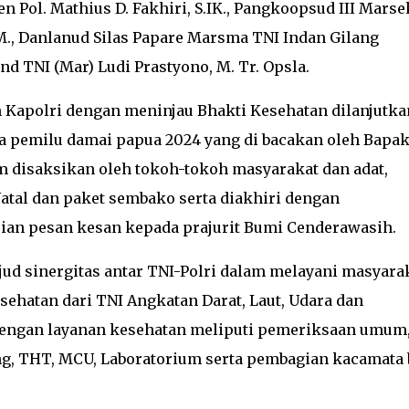
n Pol. Mathius D. Fakhiri, S.IK., Pangkoopsud III Marse
M.M., Danlanud Silas Papare Marsma TNI Indan Gilang
nd TNI (Mar) Ludi Prastyono, M. Tr. Opsla.
Kapolri dengan meninjau Bhakti Kesehatan dilanjutka
 pemilu damai papua 2024 yang di bacakan oleh Bapa
disaksikan oleh tokoh-tokoh masyarakat dan adat,
Natal dan paket sembako serta diakhiri dengan
an pesan kesan kepada prajurit Bumi Cenderawasih.
jud sinergitas antar TNI-Polri dalam melayani masyara
sehatan dari TNI Angkatan Darat, Laut, Udara dan
dengan layanan kesehatan meliputi pemeriksaan umum
tung, THT, MCU, Laboratorium serta pembagian kacamata 