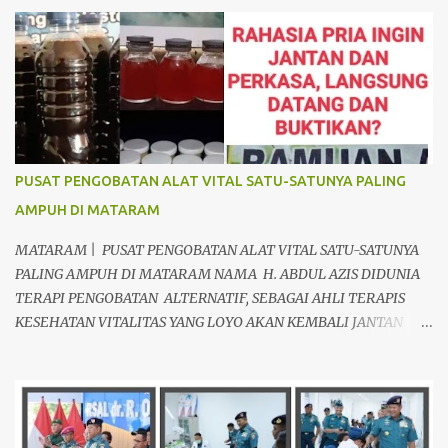
r
PUSAT PENGOBATAN ALAT VITAL SATU-SATUNYA PALING
AMPUH DI MATARAM
MATARAM | PUSAT PENGOBATAN ALAT VITAL SATU-SATUNYA
PALING AMPUH DI MATARAM NAMA H. ABDUL AZIS DIDUNIA
TERAPI PENGOBATAN ALTERNATIF, SEBAGAI AHLI TERAPIS
KESEHATAN VITALITAS YANG LOYO AKAN KEMBALI JANTAN
DAN PERKASA, sudah tidak asing lagi dimata warga baik para
pria maupun wanita, terutama bapak-bapak dan ibu-ibu. Lokasi
Prakteknya Yang sudah menyebar diseluruh daerah di Indonesia
Sangat Dibutuhkan di Mata Warga Membuat Pengobatan
Keperkasaan Pria, H. Abdul Azis sangat direkomendasikan. ANDA