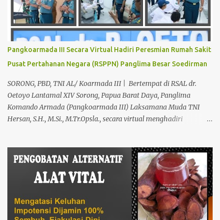
INGIN MENCARI PENGOBATAN KEPERKASAAN Paling Ampuh Di
Kota Terdekat Di Mataram,? Kami Solusinya Jituh Ampuh , Tepat
Serta Dengan Waktu Yang Cepat Untuk Menyembuhkan Berbagai
keluhan Alat Vital Yang Anda Derita Atau Kurang Percaya Diri.
Pangkoarmada III Secara Virtual Hadiri Peresmian Rumah Sakit
Pilih Salah Satu Keahlian Nya Sebab Pengobatan TRADISIONAL
Pusat Pertahanan Negara (RSPPN) Panglima Besar Soedirman
Kami Memberikan Solusi Untuk Keharmonisan Rumah Tangga
Yang Benar-benar Manjur Khasiatnya, Dan Bertanggung Jawab
SORONG, PBD, TNI AL/ Koarmada III | Bertempat di RSAL dr.
Serta Bergaransi.? Kali ini, H. Abdul Azis Hadir Di Pro...
Oetoyo Lantamal XIV Sorong, Papua Barat Daya, Panglima
Komando Armada (Pangkoarmada III) Laksamana Muda TNI
Hersan, S.H., M.Si., M.Tr.Opsla., secara virtual menghadiri
peresmian Rumah Sakit Pusat Pertahanan Negara (RSPPN)
Panglima Besar Soedirman dan 25 Rumah Sakit TNI yang
tersebar di seluruh Indonesia, oleh Presiden Republik Indonesia Ir.
H. Jokowi Widodo yang didampingi Menteri Pertahanan RI
Prabowo Subianto, adapun peresmian tersebut diselenggarakan di
RSPPN, Jl. RC. Veteran Raya No.178, Bintaro, Kec. Pesanggrahan,
Kota Jakarta Selatan. Senin (19/02/24). Presiden Republik
Indonesia sangat menghargai dan mengapresiasi pembangunan