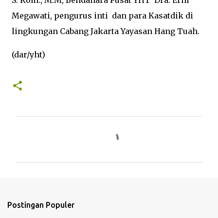
S. Kom., M.M, Bendahara Pusat YHT Dra. Erni
Megawati, pengurus inti dan para Kasatdik di
lingkungan Cabang Jakarta Yayasan Hang Tuah.
(dar/yht)
K
o
m
e
n
t
Postingan Populer
a