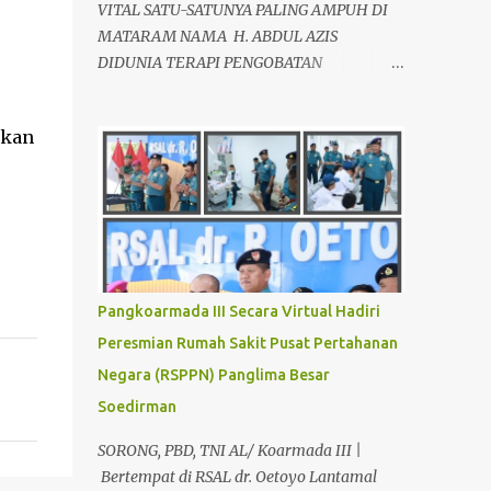
VITAL SATU-SATUNYA PALING AMPUH DI
MATARAM NAMA H. ABDUL AZIS
DIDUNIA TERAPI PENGOBATAN
ALTERNATIF, SEBAGAI AHLI TERAPIS
KESEHATAN VITALITAS YANG LOYO AKAN
mkan
KEMBALI JANTAN DAN PERKASA, sudah
tidak asing lagi dimata warga baik para
pria maupun wanita, terutama bapak-
bapak dan ibu-ibu. Lokasi Prakteknya Yang
sudah menyebar diseluruh daerah di
Indonesia Sangat Dibutuhkan di Mata
Warga Membuat Pengobatan Keperkasaan
Pangkoarmada III Secara Virtual Hadiri
Pria, H. Abdul Azis sangat
Peresmian Rumah Sakit Pusat Pertahanan
direkomendasikan. ANDA INGIN MENCARI
Negara (RSPPN) Panglima Besar
PENGOBATAN KEPERKASAAN Paling
Ampuh Di Kota Terdekat Di Mataram,?
Soedirman
Kami Solusinya Jituh Ampuh , Tepat Serta
SORONG, PBD, TNI AL/ Koarmada III |
Dengan Waktu Yang Cepat Untuk
Bertempat di RSAL dr. Oetoyo Lantamal
Menyembuhkan Berbagai keluhan Alat