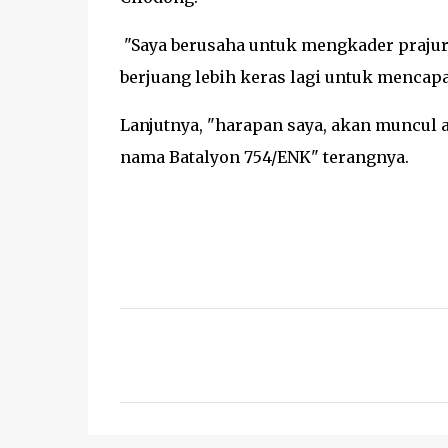
"Saya berusaha untuk mengkader prajur
berjuang lebih keras lagi untuk mencapa
Lanjutnya, "harapan saya, akan muncul 
nama Batalyon 754/ENK" terangnya.
K
o
m
e