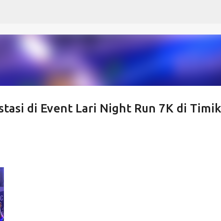
Langsung ke konten utama
asi di Event Lari Night Run 7K di Timi