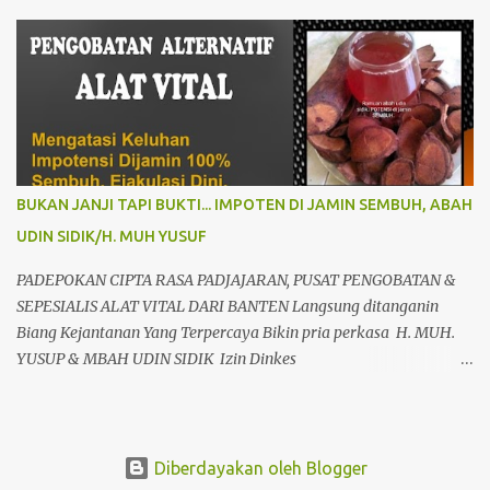
Panglima Besar Soedirman dan 25 Rumah Sakit TNI yang
tersebar di seluruh Indonesia, oleh Presiden Republik Indonesia Ir.
H. Jokowi Widodo yang didampingi Menteri Pertahanan RI
Prabowo Subianto, adapun peresmian tersebut diselenggarakan di
RSPPN, Jl. RC. Veteran Raya No.178, Bintaro, Kec. Pesanggrahan,
Kota Jakarta Selatan. Senin (19/02/24). Presiden Republik
Indonesia sangat menghargai dan mengapresiasi pembangunan
Rumah Sakit Pusat Pertahanan Negara Panglima Besar Sudirman
BUKAN JANJI TAPI BUKTI... IMPOTEN DI JAMIN SEMBUH, ABAH
dan 25 Rumah Sakit TNI termasuk RSAL dr. Oetoyo Lantamal XIV
UDIN SIDIK/H. MUH YUSUF
Sorong, yang diinisiasi oleh Kementerian Pertahanan, dan
mengharapkan dengan fasilitas dan peralatan yang sangat
PADEPOKAN CIPTA RASA PADJAJARAN, PUSAT PENGOBATAN &
modern, RSPPN Panglima Sudirman dapat menjadi rujukan bagi
SEPESIALIS ALAT VITAL DARI BANTEN Langsung ditanganin
Kem...
Biang Kejantanan Yang Terpercaya Bikin pria perkasa H. MUH.
YUSUP & MBAH UDIN SIDIK Izin Dinkes
503448/60669/325/436.6.3/2009 Sepesialis terapi alat vital paling
spektakuler langsung besar dan panjang di tempat tampa efek
samping.bebas pantangan untuk semuah usia,ras dan agama.
Anda punya keluhan seperti alat vital? diantaranya kecil/Loyo &
Diberdayakan oleh Blogger