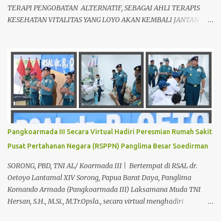
TERAPI PENGOBATAN ALTERNATIF, SEBAGAI AHLI TERAPIS
KESEHATAN VITALITAS YANG LOYO AKAN KEMBALI JANTAN
DAN PERKASA, sudah tidak asing lagi dimata warga baik para
pria maupun wanita, terutama bapak-bapak dan ibu-ibu. Lokasi
Prakteknya Yang sudah menyebar diseluruh daerah di Indonesia
Sangat Dibutuhkan di Mata Warga Membuat Pengobatan
Keperkasaan Pria, H. Abdul Azis sangat direkomendasikan. ANDA
INGIN MENCARI PENGOBATAN KEPERKASAAN Paling Ampuh Di
Kota Terdekat Di Mataram,? Kami Solusinya Jituh Ampuh , Tepat
Serta Dengan Waktu Yang Cepat Untuk Menyembuhkan Berbagai
keluhan Alat Vital Yang Anda Derita Atau Kurang Percaya Diri.
Pangkoarmada III Secara Virtual Hadiri Peresmian Rumah Sakit
Pilih Salah Satu Keahlian Nya Sebab Pengobatan TRADISIONAL
Pusat Pertahanan Negara (RSPPN) Panglima Besar Soedirman
Kami Memberikan Solusi Untuk Keharmonisan Rumah Tangga
Yang Benar-benar Manjur Khasiatnya, Dan Bertanggung Jawab
SORONG, PBD, TNI AL/ Koarmada III | Bertempat di RSAL dr.
Serta Bergaransi.? Kali ini, H. Abdul Azis Hadir Di Pro...
Oetoyo Lantamal XIV Sorong, Papua Barat Daya, Panglima
Komando Armada (Pangkoarmada III) Laksamana Muda TNI
Hersan, S.H., M.Si., M.Tr.Opsla., secara virtual menghadiri
peresmian Rumah Sakit Pusat Pertahanan Negara (RSPPN)