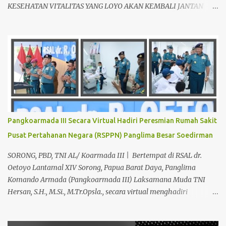
KESEHATAN VITALITAS YANG LOYO AKAN KEMBALI JANTAN
DAN PERKASA, sudah tidak asing lagi dimata warga baik para
pria maupun wanita, terutama bapak-bapak dan ibu-ibu. Lokasi
Prakteknya Yang sudah menyebar diseluruh daerah di Indonesia
Sangat Dibutuhkan di Mata Warga Membuat Pengobatan
Keperkasaan Pria, H. Abdul Azis sangat direkomendasikan. ANDA
INGIN MENCARI PENGOBATAN KEPERKASAAN Paling Ampuh Di
Kota Terdekat Di Mataram,? Kami Solusinya Jituh Ampuh , Tepat
Serta Dengan Waktu Yang Cepat Untuk Menyembuhkan Berbagai
keluhan Alat Vital Yang Anda Derita Atau Kurang Percaya Diri.
Pangkoarmada III Secara Virtual Hadiri Peresmian Rumah Sakit
Pilih Salah Satu Keahlian Nya Sebab Pengobatan TRADISIONAL
Pusat Pertahanan Negara (RSPPN) Panglima Besar Soedirman
Kami Memberikan Solusi Untuk Keharmonisan Rumah Tangga
Yang Benar-benar Manjur Khasiatnya, Dan Bertanggung Jawab
SORONG, PBD, TNI AL/ Koarmada III | Bertempat di RSAL dr.
Serta Bergaransi.? Kali ini, H. Abdul Azis Hadir Di Pro...
Oetoyo Lantamal XIV Sorong, Papua Barat Daya, Panglima
Komando Armada (Pangkoarmada III) Laksamana Muda TNI
Hersan, S.H., M.Si., M.Tr.Opsla., secara virtual menghadiri
peresmian Rumah Sakit Pusat Pertahanan Negara (RSPPN)
Panglima Besar Soedirman dan 25 Rumah Sakit TNI yang