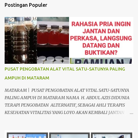
t
Postingan Populer
a
r
PUSAT PENGOBATAN ALAT VITAL SATU-SATUNYA PALING
AMPUH DI MATARAM
MATARAM | PUSAT PENGOBATAN ALAT VITAL SATU-SATUNYA
PALING AMPUH DI MATARAM NAMA H. ABDUL AZIS DIDUNIA
TERAPI PENGOBATAN ALTERNATIF, SEBAGAI AHLI TERAPIS
KESEHATAN VITALITAS YANG LOYO AKAN KEMBALI JANTAN
DAN PERKASA, sudah tidak asing lagi dimata warga baik para
pria maupun wanita, terutama bapak-bapak dan ibu-ibu. Lokasi
Prakteknya Yang sudah menyebar diseluruh daerah di Indonesia