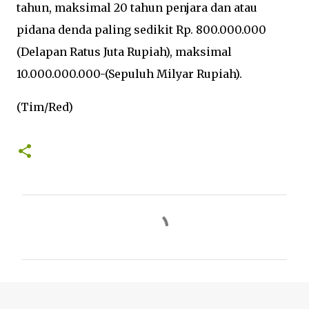
tahun, maksimal 20 tahun penjara dan atau
pidana denda paling sedikit Rp. 800.000.000
(Delapan Ratus Juta Rupiah), maksimal
10.000.000.000-(Sepuluh Milyar Rupiah).
(Tim/Red)
K
o
m
e
n