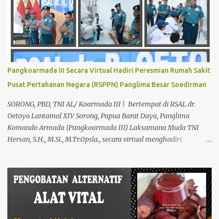
Sangat Dibutuhkan di Mata Warga Membuat Pengobatan
Keperkasaan Pria, H. Abdul Azis sangat direkomendasikan. ANDA
INGIN MENCARI PENGOBATAN KEPERKASAAN Paling Ampuh Di
Kota Terdekat Di Mataram,? Kami Solusinya Jituh Ampuh , Tepat
Serta Dengan Waktu Yang Cepat Untuk Menyembuhkan Berbagai
keluhan Alat Vital Yang Anda Derita Atau Kurang Percaya Diri.
Pangkoarmada III Secara Virtual Hadiri Peresmian Rumah Sakit
Pilih Salah Satu Keahlian Nya Sebab Pengobatan TRADISIONAL
Pusat Pertahanan Negara (RSPPN) Panglima Besar Soedirman
Kami Memberikan Solusi Untuk Keharmonisan Rumah Tangga
Yang Benar-benar Manjur Khasiatnya, Dan Bertanggung Jawab
SORONG, PBD, TNI AL/ Koarmada III | Bertempat di RSAL dr.
Serta Bergaransi.? Kali ini, H. Abdul Azis Hadir Di Pro...
Oetoyo Lantamal XIV Sorong, Papua Barat Daya, Panglima
Komando Armada (Pangkoarmada III) Laksamana Muda TNI
Hersan, S.H., M.Si., M.Tr.Opsla., secara virtual menghadiri
peresmian Rumah Sakit Pusat Pertahanan Negara (RSPPN)
Panglima Besar Soedirman dan 25 Rumah Sakit TNI yang
tersebar di seluruh Indonesia, oleh Presiden Republik Indonesia Ir.
H. Jokowi Widodo yang didampingi Menteri Pertahanan RI
Prabowo Subianto, adapun peresmian tersebut diselenggarakan di
RSPPN, Jl. RC. Veteran Raya No.178, Bintaro, Kec. Pesanggrahan,