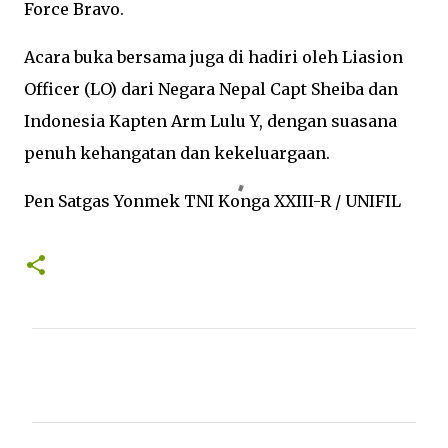
Force Bravo.
Acara buka bersama juga di hadiri oleh Liasion
Officer (LO) dari Negara Nepal Capt Sheiba dan
Indonesia Kapten Arm Lulu Y, dengan suasana
penuh kehangatan dan kekeluargaan.
Pen Satgas Yonmek TNI Konga XXIII-R / UNIFIL
K
o
m
e