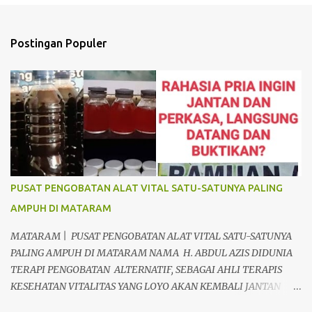
n
t
Postingan Populer
a
r
PUSAT PENGOBATAN ALAT VITAL SATU-SATUNYA PALING
AMPUH DI MATARAM
MATARAM | PUSAT PENGOBATAN ALAT VITAL SATU-SATUNYA
PALING AMPUH DI MATARAM NAMA H. ABDUL AZIS DIDUNIA
TERAPI PENGOBATAN ALTERNATIF, SEBAGAI AHLI TERAPIS
KESEHATAN VITALITAS YANG LOYO AKAN KEMBALI JANTAN
DAN PERKASA, sudah tidak asing lagi dimata warga baik para