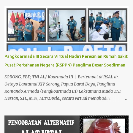
pria maupun wanita, terutama bapak-bapak dan ibu-ibu. Lokasi
Prakteknya Yang sudah menyebar diseluruh daerah di Indonesia
Sangat Dibutuhkan di Mata Warga Membuat Pengobatan
Keperkasaan Pria, H. Abdul Azis sangat direkomendasikan. ANDA
INGIN MENCARI PENGOBATAN KEPERKASAAN Paling Ampuh Di
Kota Terdekat Di Mataram,? Kami Solusinya Jituh Ampuh , Tepat
Serta Dengan Waktu Yang Cepat Untuk Menyembuhkan Berbagai
keluhan Alat Vital Yang Anda Derita Atau Kurang Percaya Diri.
Pangkoarmada III Secara Virtual Hadiri Peresmian Rumah Sakit
Pilih Salah Satu Keahlian Nya Sebab Pengobatan TRADISIONAL
Pusat Pertahanan Negara (RSPPN) Panglima Besar Soedirman
Kami Memberikan Solusi Untuk Keharmonisan Rumah Tangga
Yang Benar-benar Manjur Khasiatnya, Dan Bertanggung Jawab
SORONG, PBD, TNI AL/ Koarmada III | Bertempat di RSAL dr.
Serta Bergaransi.? Kali ini, H. Abdul Azis Hadir Di Pro...
Oetoyo Lantamal XIV Sorong, Papua Barat Daya, Panglima
Komando Armada (Pangkoarmada III) Laksamana Muda TNI
Hersan, S.H., M.Si., M.Tr.Opsla., secara virtual menghadiri
peresmian Rumah Sakit Pusat Pertahanan Negara (RSPPN)
Panglima Besar Soedirman dan 25 Rumah Sakit TNI yang
tersebar di seluruh Indonesia, oleh Presiden Republik Indonesia Ir.
H. Jokowi Widodo yang didampingi Menteri Pertahanan RI