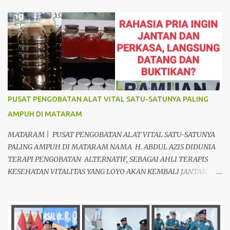
a
r
PUSAT PENGOBATAN ALAT VITAL SATU-SATUNYA PALING
AMPUH DI MATARAM
MATARAM | PUSAT PENGOBATAN ALAT VITAL SATU-SATUNYA
PALING AMPUH DI MATARAM NAMA H. ABDUL AZIS DIDUNIA
TERAPI PENGOBATAN ALTERNATIF, SEBAGAI AHLI TERAPIS
KESEHATAN VITALITAS YANG LOYO AKAN KEMBALI JANTAN
DAN PERKASA, sudah tidak asing lagi dimata warga baik para
pria maupun wanita, terutama bapak-bapak dan ibu-ibu. Lokasi
Prakteknya Yang sudah menyebar diseluruh daerah di Indonesia
Sangat Dibutuhkan di Mata Warga Membuat Pengobatan