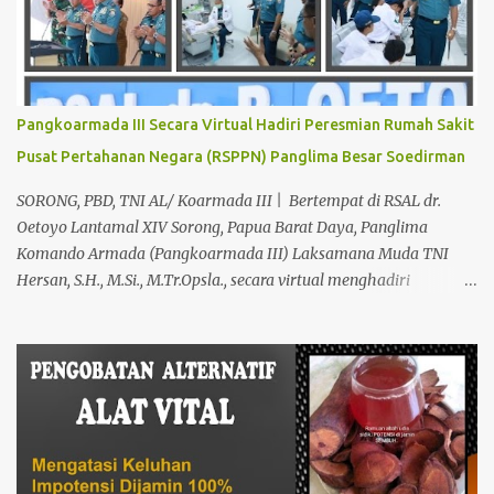
Keperkasaan Pria, H. Abdul Azis sangat direkomendasikan. ANDA
INGIN MENCARI PENGOBATAN KEPERKASAAN Paling Ampuh Di
Kota Terdekat Di Mataram,? Kami Solusinya Jituh Ampuh , Tepat
Serta Dengan Waktu Yang Cepat Untuk Menyembuhkan Berbagai
keluhan Alat Vital Yang Anda Derita Atau Kurang Percaya Diri.
Pangkoarmada III Secara Virtual Hadiri Peresmian Rumah Sakit
Pilih Salah Satu Keahlian Nya Sebab Pengobatan TRADISIONAL
Pusat Pertahanan Negara (RSPPN) Panglima Besar Soedirman
Kami Memberikan Solusi Untuk Keharmonisan Rumah Tangga
Yang Benar-benar Manjur Khasiatnya, Dan Bertanggung Jawab
SORONG, PBD, TNI AL/ Koarmada III | Bertempat di RSAL dr.
Serta Bergaransi.? Kali ini, H. Abdul Azis Hadir Di Pro...
Oetoyo Lantamal XIV Sorong, Papua Barat Daya, Panglima
Komando Armada (Pangkoarmada III) Laksamana Muda TNI
Hersan, S.H., M.Si., M.Tr.Opsla., secara virtual menghadiri
peresmian Rumah Sakit Pusat Pertahanan Negara (RSPPN)
Panglima Besar Soedirman dan 25 Rumah Sakit TNI yang
tersebar di seluruh Indonesia, oleh Presiden Republik Indonesia Ir.
H. Jokowi Widodo yang didampingi Menteri Pertahanan RI
Prabowo Subianto, adapun peresmian tersebut diselenggarakan di
RSPPN, Jl. RC. Veteran Raya No.178, Bintaro, Kec. Pesanggrahan,
Kota Jakarta Selatan. Senin (19/02/24). Presiden Republik
Indonesia sangat menghargai dan mengapresiasi pembangunan