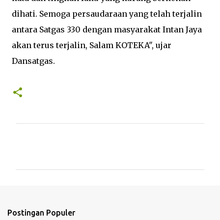
dihati. Semoga persaudaraan yang telah terjalin
antara Satgas 330 dengan masyarakat Intan Jaya
akan terus terjalin, Salam KOTEKA", ujar
Dansatgas.
K
o
m
e
n
t
Postingan Populer